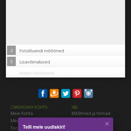
2
Fotolõuendi mõõtmed
3
Lisavõimalused
Raami fotolõuend
Trükkida pilt fotolõuendi äärtele:
CANVASWAY KOHTA
ABI
Jah
Ei
Meie Kohta
Mõõtmed ja hinnad
Kaugus piltide vahel:
Miks CanvasWAY
Maksevõimalused
Telli meie uudiskiri!
Toote Kvaliteet
Tarnimise viisid