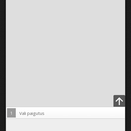
1
Vali paigutus
Lae pilt üles