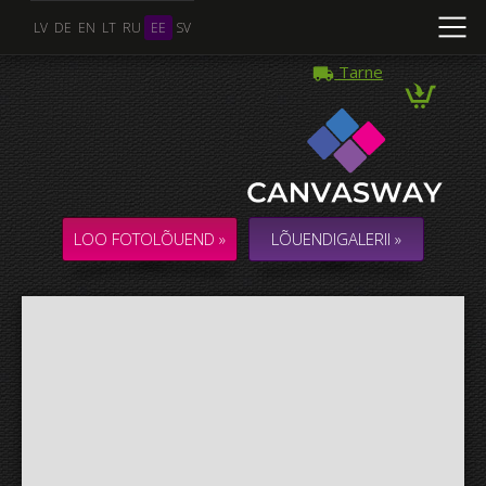
LV
DE
EN
LT
RU
EE
SV
Tarne
Mitu Foto
KOLLAAŽ / KOMPOSITSIOON mitmest Fotost
LOO FOTOLÕUEND »
LÕUENDIGALERII »