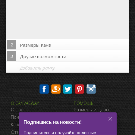
2
Размеры Канв
3
Другие возможности
Добавить рамку
Печать на сторонах канвы:
О CANVASWAY
ПОМОЩЬ
Да
Нет
О нас
Размеры и Цены
Расстояние между фото:
Почему CanvasWay.com
Виды Оплаты
Подпишись на новости!
Качество Продукта
Доставка
Расстояние до краёв:
Отзывы Клиентов
Условия Продажи
Подпишитесь и получайте полезные