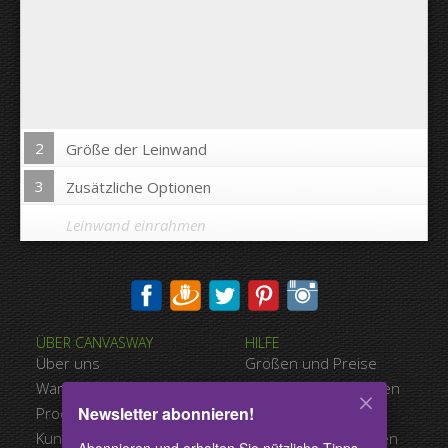
2
Größe der Leinwand
3
Zusätzliche Optionen
Leinwand einrahmen
Bild auf Leinwandkanten drucken:
ÜBER CANVASWAY
HILFE
Ja
Nein
Über uns
Größen und Preise
Abstand zwischen den Bildern:
Warum Canvasway.com
Zahlungsmöglichkeiten
Newsletter abonnieren!
Produktqualität
Versandart
Abstand bis zum Rand:
Kundenreferenzen
Nutzungsbedingungen
Abonnieren und erhalten Sie nützliche Tipps,