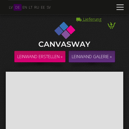
LV
DE
EN
LT
RU
EE
SV
Lieferung
Mehrere Fotos
COLLAGE / KOMPOSITION aus mehreren Fotos
LEINWAND ERSTELLEN »
LEINWAND GALERIE »