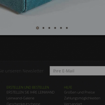
ie unseren Newsletter:
ERSTELLEN UND BESTELLEN
HILFE
ERSTELLEN SIE IHRE LEINWAND
Größen und Preise
Leinwand-Galerie
Zahlungsmöglichkeiten
Geschenkgutscheine
Versandart