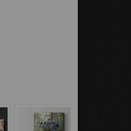
Abstand bis zum Rand:
Bild auf Leinwandkanten:
Spiegelverkehrt
Als
Bildfortsetzung
Hintergrundfarbe: