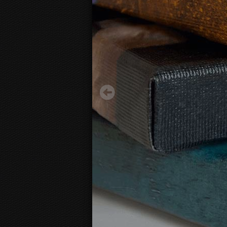
Gänseblümchen
31,75 €
Ausgehend von
3D Leinwandansicht