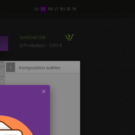
LV
DE
EN
LT
RU
EE
SV
ere Fotos
WARENKORB
KOMPOSITION aus
0 Produkt(e) - 0,00 €
ren Fotos
1
Komposition wählen