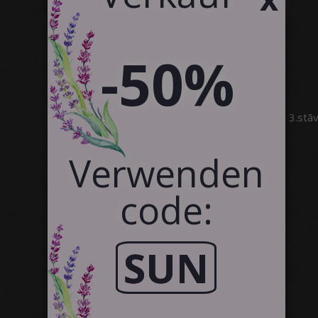
Kundenreferenzen
Kontakt
Kooperation
-50%
SIA Canvas WAY
Brīvības gatve 323, Rīga, 3.stā
info@canvasway.com
+371 27071150
Verwenden
code:
SUN