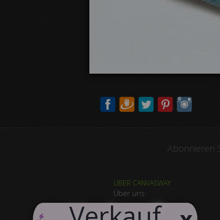
Abonnieren S
ÜBER CANVASWAY
Über uns
​Verkauf
Warum Canvasway.com
x
Produktqualität