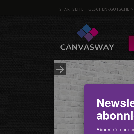
STARTSEITE
GESCHENKGUTSCHEIN
Ein F
LEINWAND / MEHRTE
aus 1 F
Bild hochladen
Newsle
abonni
Abonnieren und er