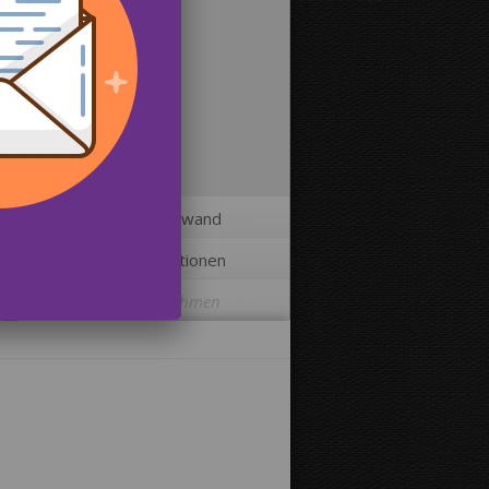
2
Größe der Leinwand
3
Zusätzliche Optionen
Leinwand einrahmen
Bild auf Leinwandkanten drucken:
Ja
Nein
Abstand zwischen den Bildern: