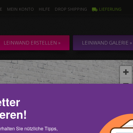
E
MEIN KONTO
HILFE
DROP SHIPPING
LIEFERUNG
oto
Mehr
ILIGE LEINWAND
COLLAGE / 
LEINWAND ERSTELLEN »
LEINWAND GALERIE »
oto
mehre
tter
eren!
halten Sie nützliche Tipps,