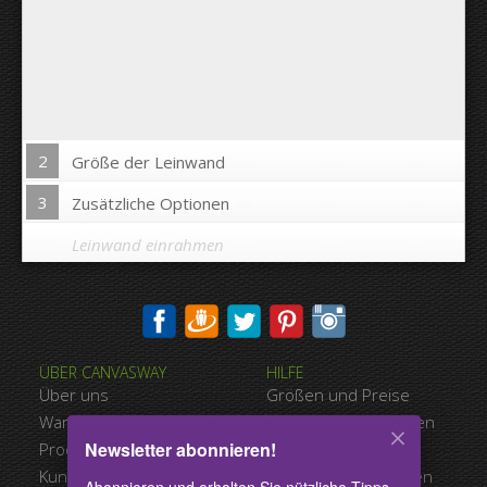
2
Größe der Leinwand
3
Zusätzliche Optionen
Leinwand einrahmen
Bild auf Leinwandkanten drucken:
ÜBER CANVASWAY
HILFE
Ja
Nein
Über uns
Größen und Preise
Abstand zwischen den Bildern:
Warum Canvasway.com
Zahlungsmöglichkeiten
Newsletter abonnieren!
Produktqualität
Versandart
Abstand bis zum Rand:
Kundenreferenzen
Nutzungsbedingungen
Abonnieren und erhalten Sie nützliche Tipps,