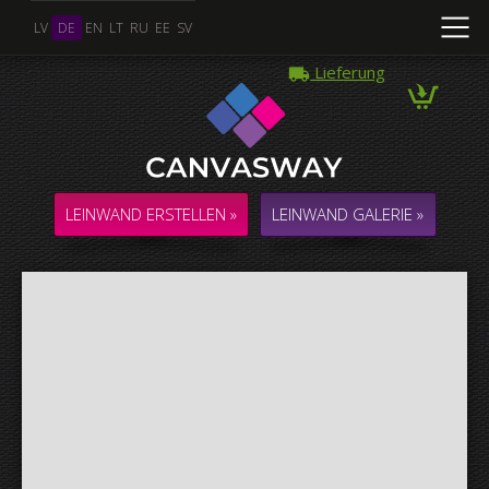
LV
DE
EN
LT
RU
EE
SV
Lieferung
Mehrere Fotos
COLLAGE / KOMPOSITION aus mehreren Fotos
LEINWAND ERSTELLEN »
LEINWAND GALERIE »