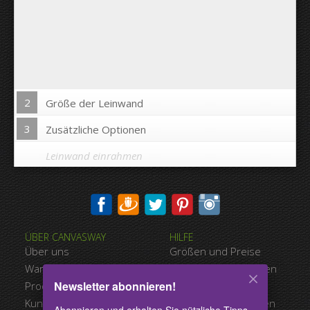
2
Größe der Leinwand
3
Zusätzliche Optionen
Leinwand einrahmen
Bild auf Leinwandkanten drucken:
ÜBER CANVASWAY
HILFE
Ja
Nein
Über uns
Größen und Preise
Abstand zwischen den Bildern:
Warum Canvasway.com
Zahlungsmöglichkeiten
Newsletter abonnieren!
Produktqualität
Versandart
Abstand bis zum Rand:
Kundenreferenzen
Nutzungsbedingungen
Abonnieren und erhalten Sie nützliche Tipps,