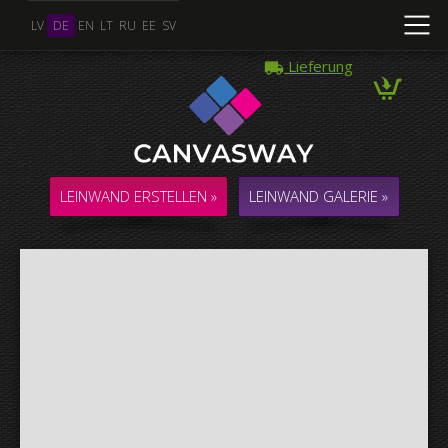
LV
DE
EN
LT
RU
EE
SV
Lieferung
Mehrere Fotos
COLLAGE / KOMPOSITION aus mehreren Fotos
LEINWAND ERSTELLEN »
LEINWAND GALERIE »