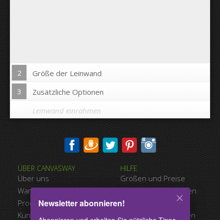
2
Größe der Leinwand
3
Zusätzliche Optionen
Leinwand einrahmen
Bild auf Leinwandkanten drucken:
ÜBER CANVASWAY
HILFE
Ja
Nein
Über uns
Größen und Preise
Abstand zwischen den Bildern:
Warum Canvasway.com
Zahlungsmöglichkeiten
Newsletter abonnieren!
Produktqualität
Versandart
Abstand bis zum Rand:
Kundenreferenzen
Nutzungsbedingungen
Abonnieren und erhalten Sie nützliche Tipps,