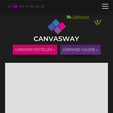
LV
DE
EN
LT
RU
EE
SV
Lieferung
Mehrere Fotos
COLLAGE / KOMPOSITION aus mehreren Fotos
LEINWAND ERSTELLEN »
LEINWAND GALERIE »