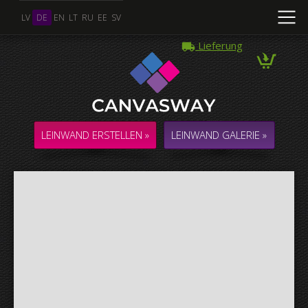
LV
DE
EN
LT
RU
EE
SV
Lieferung
Mehrere Fotos
COLLAGE / KOMPOSITION aus mehreren Fotos
LEINWAND ERSTELLEN »
LEINWAND GALERIE »