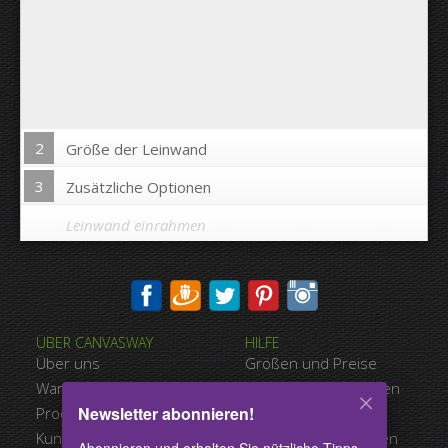
2
Größe der Leinwand
3
Zusätzliche Optionen
Leinwand einrahmen
Bild auf Leinwandkanten drucken:
ÜBER CANVASWAY
HILFE
Ja
Nein
Über uns
Größen und Preise
Abstand zwischen den Bildern:
Warum Canvasway.com
Zahlungsmöglichkeiten
Newsletter abonnieren!
Produktqualität
Versandart
Abstand bis zum Rand:
Kundenreferenzen
Nutzungsbedingungen
Abonnieren und erhalten Sie nützliche Tipps,