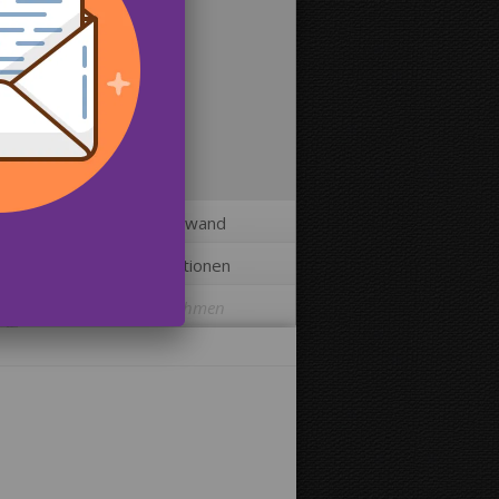
2
Größe der Leinwand
3
Zusätzliche Optionen
Leinwand einrahmen
Bild auf Leinwandkanten drucken:
Ja
Nein
Abstand zwischen den Bildern: