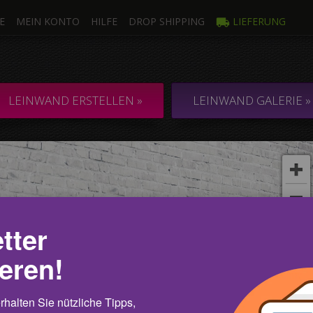
E
MEIN KONTO
HILFE
DROP SHIPPING
LIEFERUNG
oto
Mehr
ILIGE LEINWAND
COLLAGE / 
LEINWAND ERSTELLEN »
LEINWAND GALERIE »
oto
mehre
tter
eren!
halten Sie nützliche Tipps,