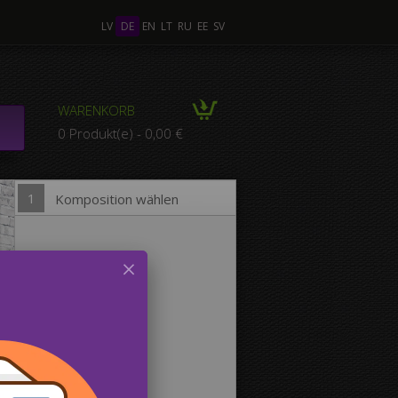
LV
DE
EN
LT
RU
EE
SV
ere Fotos
WARENKORB
KOMPOSITION aus
0 Produkt(e) - 0,00 €
ren Fotos
1
Komposition wählen