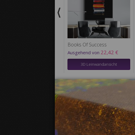
Books Of Success
22,42 €
Ausgehend von
3D Leinwandansicht