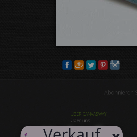
Abonnieren S
ÜBER CANVASWAY
Über uns
​Verkauf
Warum Canvasway.com
x
Produktqualität