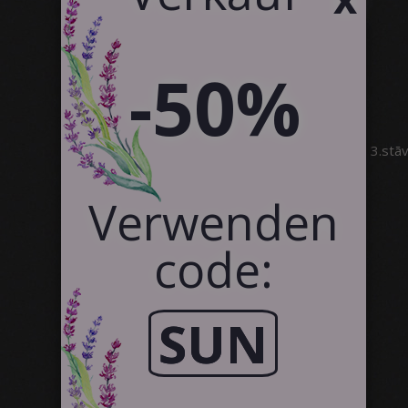
Kundenreferenzen
Kontakt
Kooperation
-50%
SIA Canvas WAY
Brīvības gatve 323, Rīga, 3.stā
info@canvasway.com
+371 27071150
Verwenden
code:
SUN