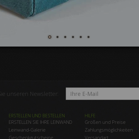
ie unseren Newsletter:
ERSTELLEN UND BESTELLEN
HILFE
ERSTELLEN SIE IHRE LEINWAND
Größen und Preise
Leinwand-Galerie
Zahlungsmöglichkeiten
Geschenkgutscheine
Versandart