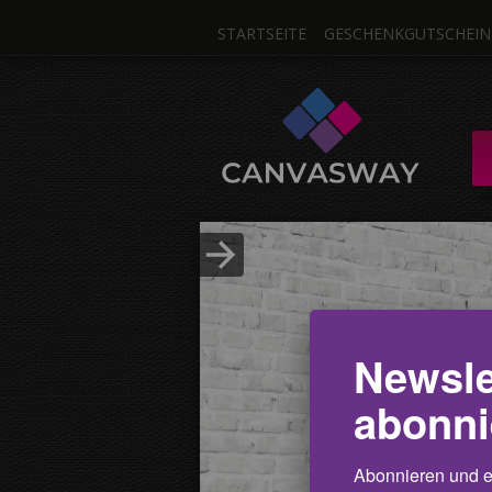
STARTSEITE
GESCHENKGUTSCHEIN
Ein F
LEINWAND / MEHRTE
aus 1 F
Bild hochladen
Newsle
abonni
Abonnieren und er