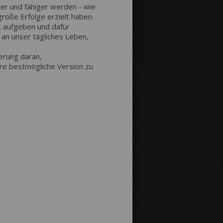
ler und fähiger werden - wie
roße Erfolge erzielt haben.
Abstand bis zum Rand:
ht aufgeben und dafür
 an unser tägliches Leben,
nerung daran,
Bild auf Leinwandkanten:
hre bestmögliche Version zu
Spiegelverkehrt
Als
Bildfortsetzung
Hintergrundfarbe: