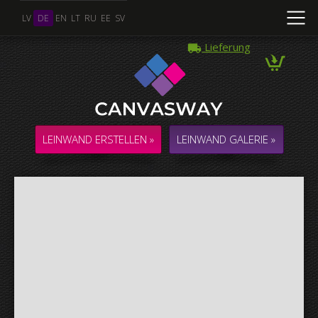
LV
DE
EN
LT
RU
EE
SV
Lieferung
Mehrere Fotos
COLLAGE / KOMPOSITION aus mehreren Fotos
LEINWAND ERSTELLEN »
LEINWAND GALERIE »