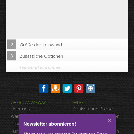
2
Größe der Leinwand
3
Zusätzliche Optionen
Leinwand einrahmen
Bild auf Leinwandkanten drucken:
ÜBER CANVASWAY
HILFE
Ja
Nein
Über uns
Größen und Preise
Abstand zwischen den Bildern:
Warum Canvasway.com
Zahlungsmöglichkeiten
Newsletter abonnieren!
Produktqualität
Versandart
Abstand bis zum Rand:
Kundenreferenzen
Nutzungsbedingungen
Abonnieren und erhalten Sie nützliche Tipps,