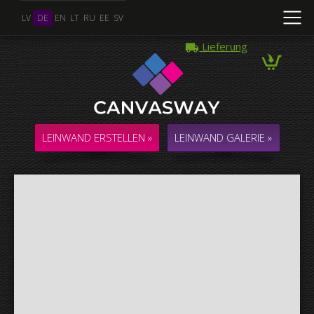
LV
DE
EN
LT
RU
EE
SV
Lieferung
Mehrere Fotos
COLLAGE / KOMPOSITION aus mehreren Fotos
LEINWAND ERSTELLEN »
LEINWAND GALERIE »