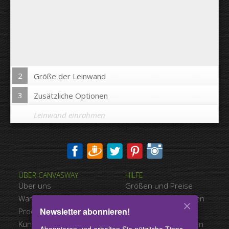
2
Größe der Leinwand
3
Zusätzliche Optionen
Leinwand einrahmen
Bild auf Leinwandkanten drucken:
ÜBER CANVASWAY
HILFE
Ja
Nein
Über uns
Größen und Preise
Abstand zwischen den Bildern:
Warum Canvasway.com
Zahlungsmöglichkeiten
Newsletter abonnieren!
Produktqualität
Versandart
Abstand bis zum Rand:
Kundenreferenzen
Nutzungsbedingungen
Abonnieren und erhalten Sie nützliche Tipps,