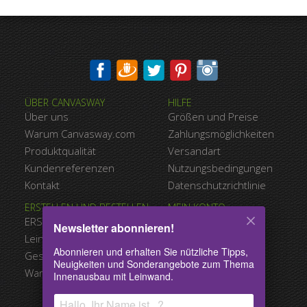
ÜBER CANVASWAY
HILFE
Über uns
Größen und Preise
Warum Canvasway.com
Zahlungsmöglichkeiten
Produktqualität
Versandart
Kundenreferenzen
Nutzungsbedingungen
Kontakt
Datenschutzrichtlinie
ERSTELLEN UND BESTELLEN
MEIN KONTO
ERSTELLEN SIE IHRE LEINWAND
Mein Konto
Newsletter abonnieren!
Leinwand-Galerie
Einem
Abonnieren und erhalten Sie nützliche Tipps,
Geschenkgutscheine
Neuigkeiten und Sonderangebote zum Thema
Warenkorb
x
​Verkauf
Innenausbau mit Leinwand.
-50%