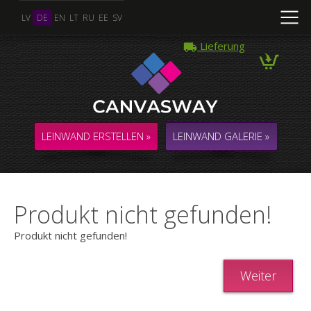
LV
DE
EN
LT
RU
EE
SV
Lieferung
LEINWAND ERSTELLEN »
LEINWAND GALERIE »
Produkt nicht gefunden!
Produkt nicht gefunden!
Weiter