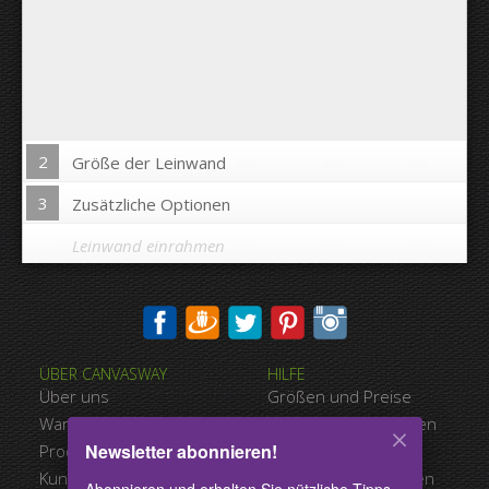
2
Größe der Leinwand
3
Zusätzliche Optionen
Leinwand einrahmen
Bild auf Leinwandkanten drucken:
ÜBER CANVASWAY
HILFE
Ja
Nein
Über uns
Größen und Preise
Abstand zwischen den Bildern:
Warum Canvasway.com
Zahlungsmöglichkeiten
Newsletter abonnieren!
Produktqualität
Versandart
Abstand bis zum Rand:
Kundenreferenzen
Nutzungsbedingungen
Abonnieren und erhalten Sie nützliche Tipps,