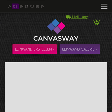
LV
DE
EN
LT
RU
EE
SV
Lieferung
Mehrere Fotos
COLLAGE / KOMPOSITION aus mehreren Fotos
LEINWAND ERSTELLEN »
LEINWAND GALERIE »