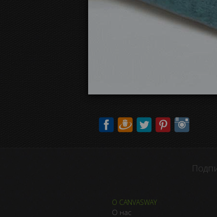
Подпи
О CANVASWAY
О нас