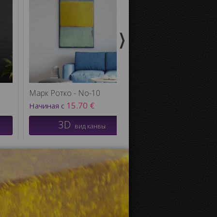
3
Марк Ротко - No-10
15.70 €
Начиная с
3D
вид канвы