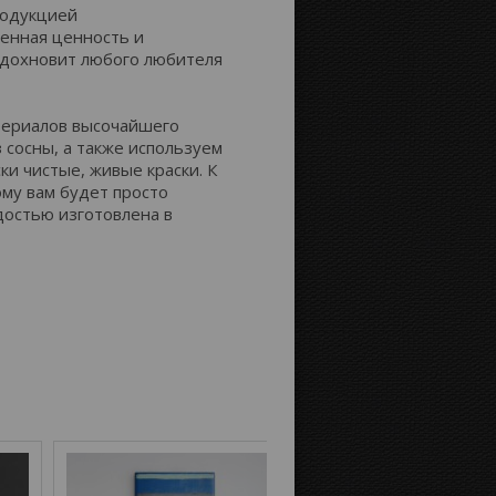
родукцией
енная ценность и
Расстояние до краёв:
вдохновит любого любителя
атериалов высочайшего
Картинка на сторонах канвы:
з сосны, а также используем
ки чистые, живые краски. К
му вам будет просто
достью изготовлена в
Отобразить
Продолжение
зеркально
картинки
Цвет фона: