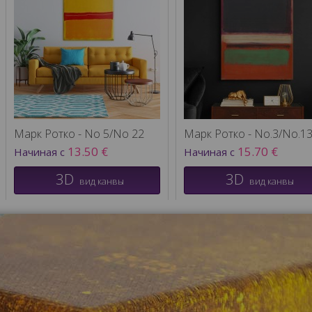
Марк Ротко - No 5/No 22
Марк Ротко - No.3/No.1
13.50 €
15.70 €
Начиная с
Начиная с
3D
3D
вид канвы
вид канвы