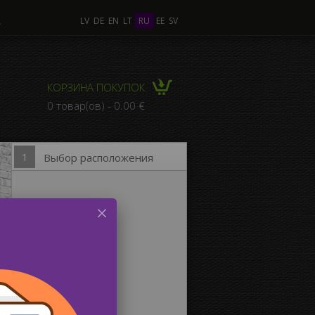
А
LV
DE
EN
LT
RU
EE
SV
лько Фото
КОРЗИНА ПОКУПОК
КОМПОЗИЦИЯ из
0 товар(ов) - 0.00 €
льких Фото
1
Выбор расположения