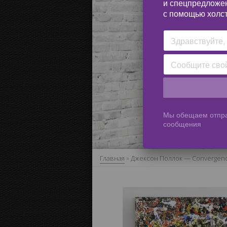
и спецпредложе
с помощью холст
Мы обещаем отпра
сообщения
Главная
»
Джексон Поллок — Convergen