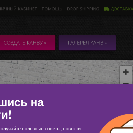
ЛИЧНЫЙ КАБИНЕТ
ПОМОЩЬ
DROP SHIPPING
ДОСТАВК
Фото
Неско
НВА из 1 Фото
КОЛЛАЖ / 
СОЗДАТЬ КАНВУ »
ГАЛЕРЕЯ КАНВ »
неско
шись на
и!
олучайте полезные советы, новости