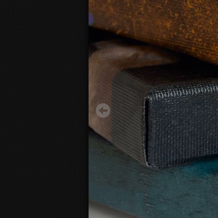
Марк Ротко - Red and Orange
15.70 €
Начиная с
3D
вид канвы