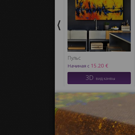
Пульс
15.20 €
Начиная с
3D
вид канвы