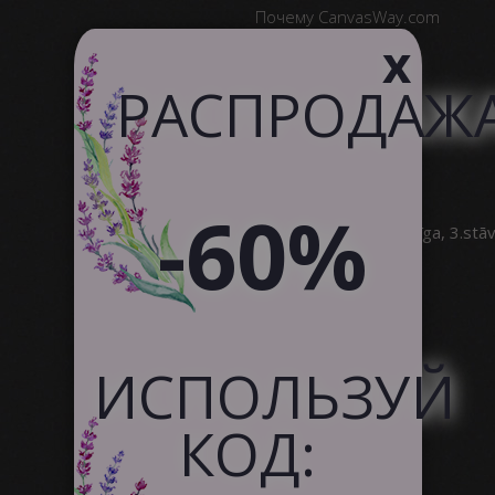
Почему CanvasWay.com
x
Качество Продукта
Отзывы Клиентов
РАСПРОДАЖ
Служба поддержки
Сотрудничество
-60%
SIA Canvas WAY
Brīvības gatve 323, Rīga, 3.stā
info@canvasway.com
+371 27071150
ИСПОЛЬЗУЙ
КОД: