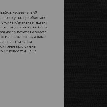
Расстояние до краёв:
олыбель человеческой
е всего у нас приобретают
спокойный/активный акцент
ого ... вида и можешь быть
Картинка на сторонах канвы:
тавливаем печати на холсте
но из 100% хлопка, а рамы
к солнечным лучам,
ждой канве приложены
но ее повесить! Наша
Отобразить
Продолжение
зеркально
картинки
Цвет фона: