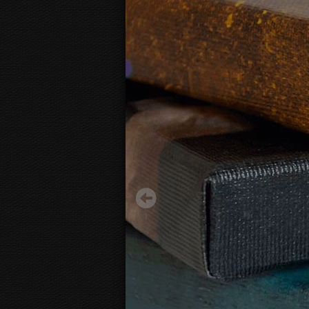
Abstract purple shapes
41.86 €
Начиная с
3D
вид канвы