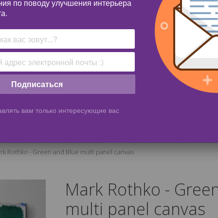
ния по поводу улучшения интерьера
а.
Подписаться
влять вам только интересующие вас
rk Rothko - Green and Blue multi panel canvas
Mark Rothko - Gree
multi panel canvas