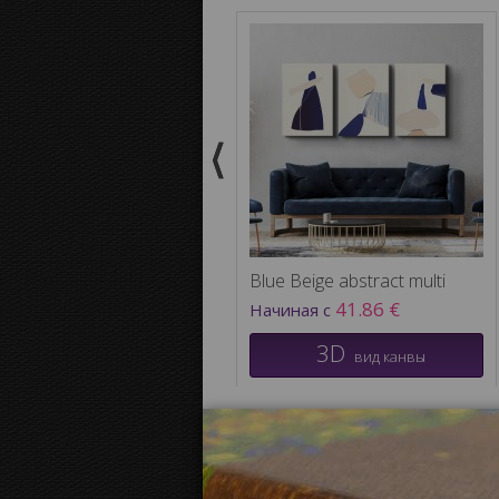
Blue Beige abstract multi
41.86 €
Начиная с
3D
вид канвы