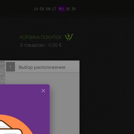
А
LV
DE
EN
LT
RU
EE
SV
лько Фото
КОРЗИНА ПОКУПОК
КОМПОЗИЦИЯ из
0 товар(ов) - 0.00 €
льких Фото
1
Выбор расположения