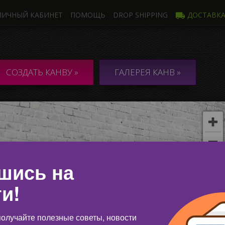
ЛИЧНЫЙ КАБИНЕТ
ПОМОЩЬ
DROP SHIPPING
ДОСТАВК
Фото
Неско
НВА из 1 Фото
КОЛЛАЖ / 
СОЗДАТЬ КАНВУ »
ГАЛЕРЕЯ КАНВ »
неско
шись на
и!
олучайте полезные советы, новости