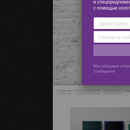
и спецпредложе
с помощью холст
Мы обещаем отпра
сообщения
Главная
»
ГАЛЕРЕЯ КАНВ
»
АБСТРАКТ
»
Ma