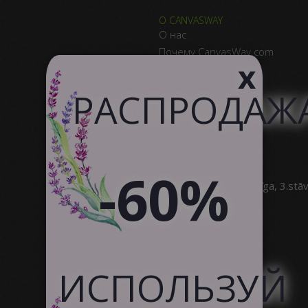
О CANVASWAY
О нас
Почему CanvasWay.com
x
Качество Продукта
Отзывы Клиентов
РАСПРОДАЖ
Служба поддержки
Сотрудничество
-60%
SIA Canvas WAY
Brīvības gatve 323, Rīga, 3.stā
info@canvasway.com
+371 27071150
ИСПОЛЬЗУЙ