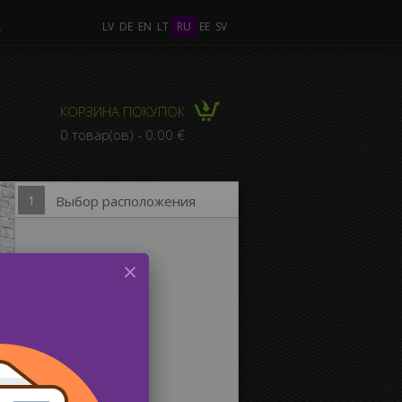
А
LV
DE
EN
LT
RU
EE
SV
лько Фото
КОРЗИНА ПОКУПОК
КОМПОЗИЦИЯ из
0 товар(ов) - 0.00 €
льких Фото
1
Выбор расположения