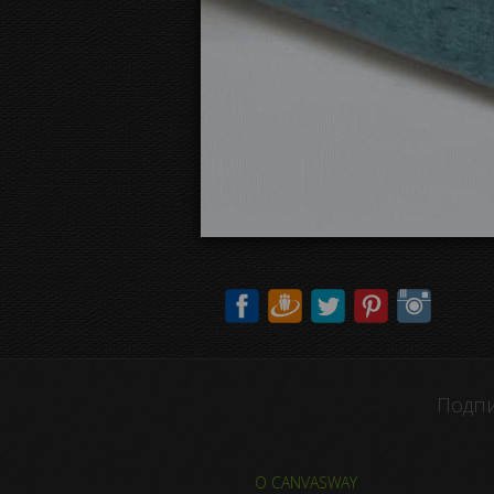
Подпи
О CANVASWAY