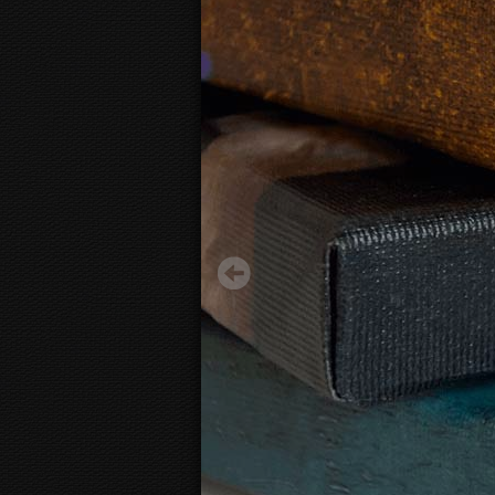
Pомашки
15.70 €
Начиная с
3D
вид канвы