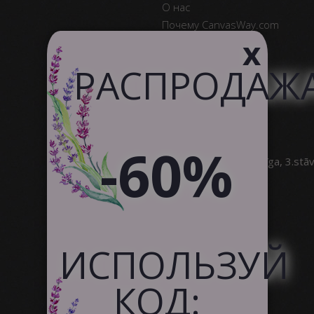
О нас
Почему CanvasWay.com
x
Качество Продукта
Отзывы Клиентов
РАСПРОДАЖ
Служба поддержки
Сотрудничество
-60%
SIA Canvas WAY
Brīvības gatve 323, Rīga, 3.stā
info@canvasway.com
+371 27071150
ИСПОЛЬЗУЙ
КОД: