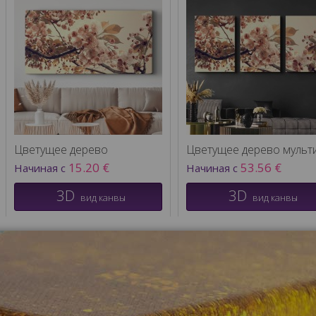
Цветущее дерево
15.20 €
53.56 €
Начиная с
Начиная с
3D
3D
вид канвы
вид канвы