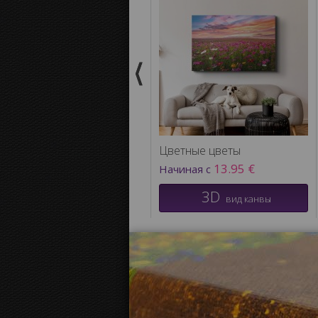
Цветные цветы
13.95 €
Начиная с
3D
вид канвы