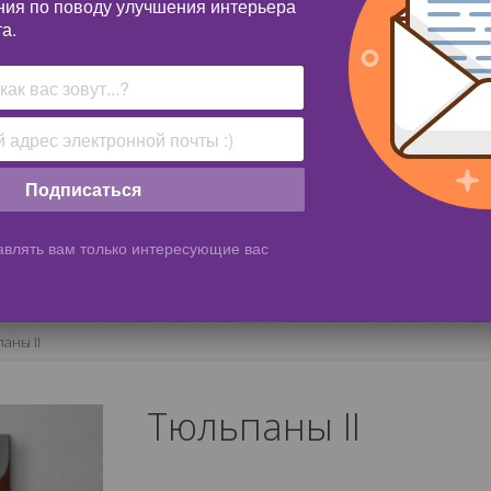
ния по поводу улучшения интерьера
а.
Подписаться
влять вам только интересующие вас
аны II
Тюльпаны II