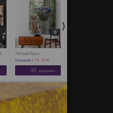
Цветущее дерево мультиканва
Летний букет
Вишневые деревь
15.70 €
15.70 €
Начиная с
Начиная с
3D
3D
вид канвы
вид кан