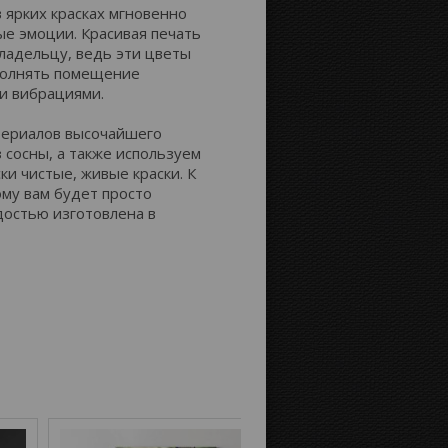
 ярких красках мгновенно
е эмоции. Красивая печать
Расстояние до краёв:
ладельцу, ведь эти цветы
аполнять помещение
и вибрациями.
Картинка на сторонах канвы:
атериалов высочайшего
з сосны, а также используем
ки чистые, живые краски. К
му вам будет просто
достью изготовлена в
Отобразить
Продолжение
зеркально
картинки
Цвет фона: