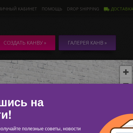
ЛИЧНЫЙ КАБИНЕТ
ПОМОЩЬ
DROP SHIPPING
ДОСТАВК
Фото
Неско
НВА из 1 Фото
КОЛЛАЖ / 
СОЗДАТЬ КАНВУ »
ГАЛЕРЕЯ КАНВ »
неско
шись на
и!
олучайте полезные советы, новости