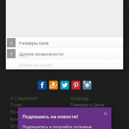
2
Размеры Канв
3
Другие возможности
Добавить рамку
Печать на сторонах канвы:
О CANVASWAY
ПОМОЩЬ
Да
Нет
О нас
Размеры и Цены
Расстояние между фото:
Почему CanvasWay.com
Виды Оплаты
Подпишись на новости!
Качество Продукта
Доставка
Расстояние до краёв:
Отзывы Клиентов
Условия Продажи
Подпишитесь и получайте полезные