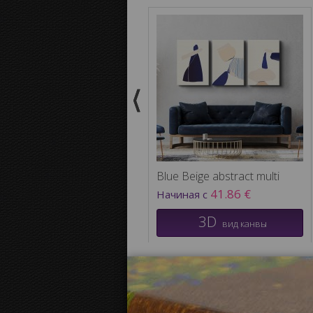
Blue Beige abstract multi
41.86 €
Начиная с
3D
вид канвы