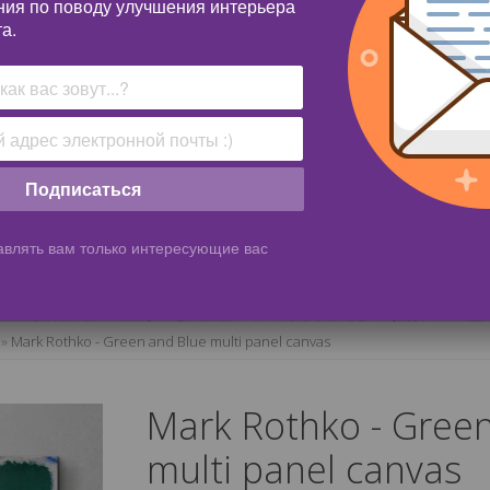
ния по поводу улучшения интерьера
а.
Подписаться
влять вам только интересующие вас
»
Mark Rothko - Green and Blue multi panel canvas
Mark Rothko - Gree
multi panel canvas