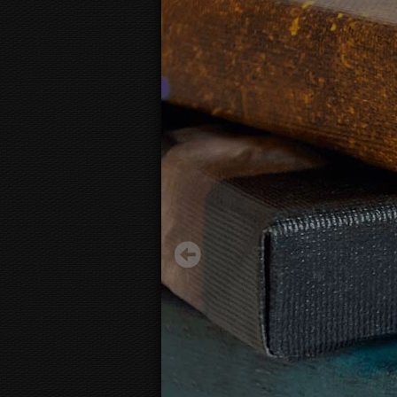
Abstract purple shapes
41.86 €
Начиная с
3D
вид канвы