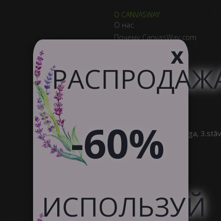
О CANVASWAY
О нас
Почему CanvasWay.com
x
Качество Продукта
Отзывы Клиентов
РАСПРОДАЖ
Служба поддержки
Сотрудничество
-60%
SIA Canvas WAY
Brīvības gatve 323, Rīga, 3.stā
info@canvasway.com
+371 27071150
ИСПОЛЬЗУЙ