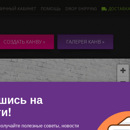
ЛИЧНЫЙ КАБИНЕТ
ПОМОЩЬ
DROP SHIPPING
ДОСТАВК
Фото
Неско
НВА из 1 Фото
КОЛЛАЖ / 
СОЗДАТЬ КАНВУ »
ГАЛЕРЕЯ КАНВ »
неско
шись на
и!
олучайте полезные советы, новости