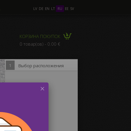
А
LV
DE
EN
LT
RU
EE
SV
лько Фото
КОРЗИНА ПОКУПОК
КОМПОЗИЦИЯ из
0 товар(ов) - 0.00 €
льких Фото
1
Выбор расположения