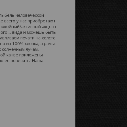
Расстояние до краёв:
олыбель человеческой
е всего у нас приобретают
спокойный/активный акцент
ого ... вида и можешь быть
Картинка на сторонах канвы:
тавливаем печати на холсте
но из 100% хлопка, а рамы
к солнечным лучам,
ждой канве приложены
но ее повесить! Наша
Отобразить
Продолжение
зеркально
картинки
Цвет фона: