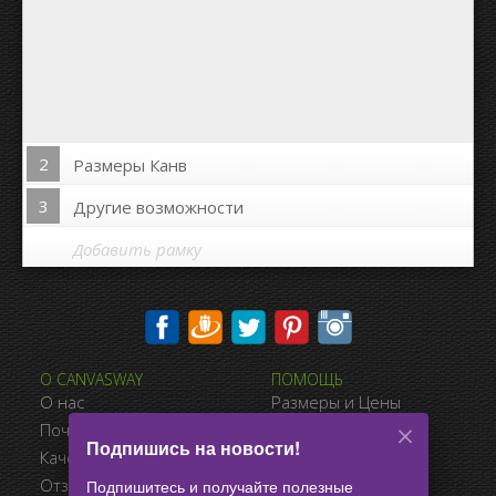
2
Размеры Канв
3
Другие возможности
Добавить рамку
Печать на сторонах канвы:
О CANVASWAY
ПОМОЩЬ
Да
Нет
О нас
Размеры и Цены
Расстояние между фото:
Почему CanvasWay.com
Виды Оплаты
Подпишись на новости!
Качество Продукта
Доставка
Расстояние до краёв:
Отзывы Клиентов
Условия Продажи
Подпишитесь и получайте полезные