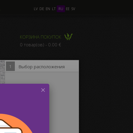
А
LV
DE
EN
LT
RU
EE
SV
лько Фото
КОРЗИНА ПОКУПОК
КОМПОЗИЦИЯ из
0 товар(ов) - 0.00 €
льких Фото
1
Выбор расположения