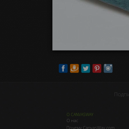
Подпи
О CANVASWAY
О нас
Почему CanvasWay.com