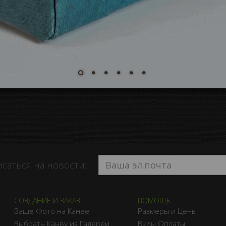
саться на новости:
СОЗДАНИЕ И ЗАКАЗ
ПОМОЩЬ
Ваше Фото на Канве
Размеры и Цены
Выбрать Канву из Галереи
Виды Оплаты