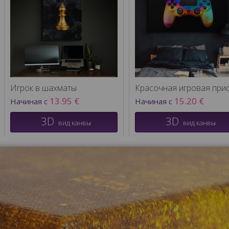
Игрок в шахматы
13.95 €
15.20 €
Начиная с
Начиная с
3D
3D
вид канвы
вид канвы