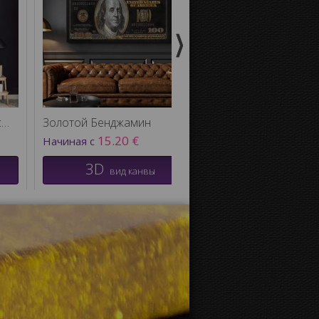
Красочная игровая приставка
Золотой Бенджамин
Коктейль мульти
15.20 €
41.86 €
Начиная с
Начиная с
3D
3D
вид канвы
вид кан