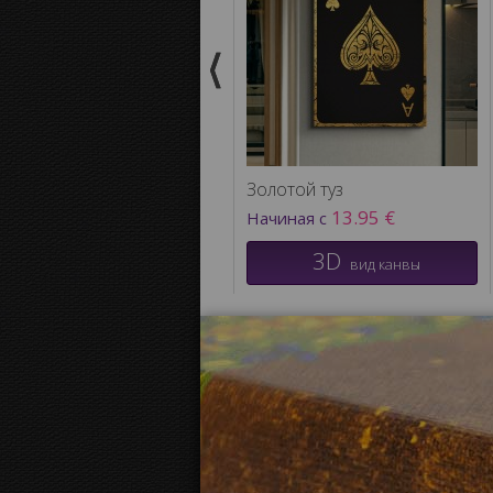
Золотой туз
13.95 €
Начиная с
3D
вид канвы