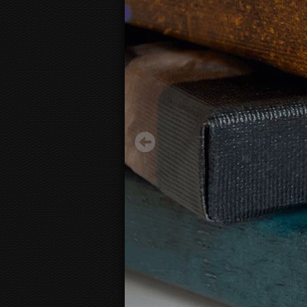
Золотой король
13.95 €
Начиная с
3D
вид канвы