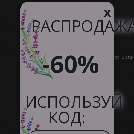
x
Качество Продукта
Отзывы Клиентов
РАСПРОДАЖ
Служба поддержки
Сотрудничество
-60%
SIA Canvas WAY
Brīvības gatve 323, Rīga, 3.stā
info@canvasway.com
+371 27071150
ИСПОЛЬЗУЙ
КОД: