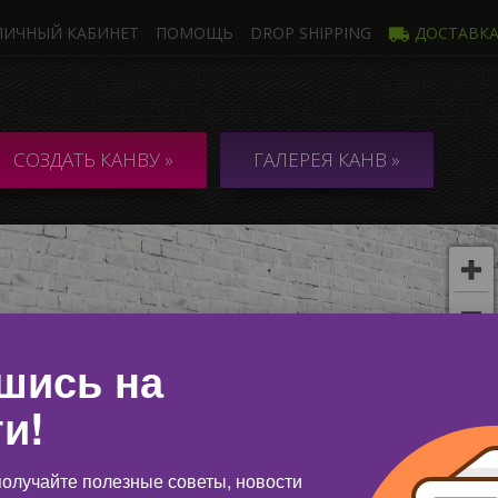
ЛИЧНЫЙ КАБИНЕТ
ПОМОЩЬ
DROP SHIPPING
ДОСТАВК
Фото
Неско
НВА из 1 Фото
КОЛЛАЖ / 
СОЗДАТЬ КАНВУ »
ГАЛЕРЕЯ КАНВ »
неско
шись на
и!
олучайте полезные советы, новости