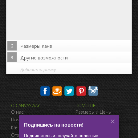
2
Размеры Канв
3
Другие возможности
Добавить рамку
Печать на сторонах канвы:
О CANVASWAY
ПОМОЩЬ
Да
Нет
О нас
Размеры и Цены
Расстояние между фото:
Почему CanvasWay.com
Виды Оплаты
Подпишись на новости!
Качество Продукта
Доставка
Расстояние до краёв:
Отзывы Клиентов
Условия Продажи
Подпишитесь и получайте полезные