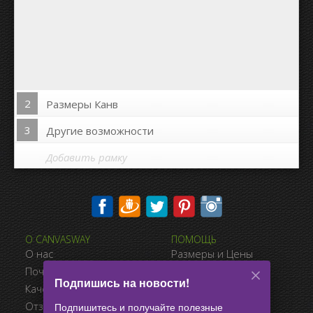
2
Размеры Канв
3
Другие возможности
Добавить рамку
Печать на сторонах канвы:
О CANVASWAY
ПОМОЩЬ
Да
Нет
О нас
Размеры и Цены
Расстояние между фото:
Почему CanvasWay.com
Виды Оплаты
Подпишись на новости!
Качество Продукта
Доставка
Расстояние до краёв:
Отзывы Клиентов
Условия Продажи
Подпишитесь и получайте полезные