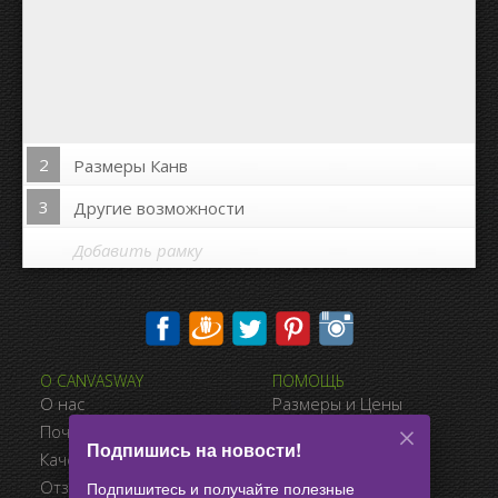
2
Размеры Канв
3
Другие возможности
Добавить рамку
Печать на сторонах канвы:
О CANVASWAY
ПОМОЩЬ
Да
Нет
О нас
Размеры и Цены
Расстояние между фото:
Почему CanvasWay.com
Виды Оплаты
Подпишись на новости!
Качество Продукта
Доставка
Расстояние до краёв:
Отзывы Клиентов
Условия Продажи
Подпишитесь и получайте полезные