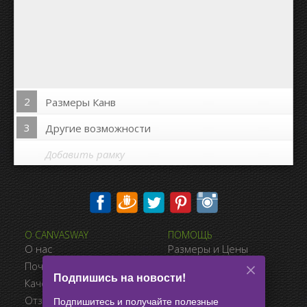
2
Размеры Канв
3
Другие возможности
Добавить рамку
Печать на сторонах канвы:
О CANVASWAY
ПОМОЩЬ
Да
Нет
О нас
Размеры и Цены
Расстояние между фото:
Почему CanvasWay.com
Виды Оплаты
Подпишись на новости!
Качество Продукта
Доставка
Расстояние до краёв:
Отзывы Клиентов
Условия Продажи
Подпишитесь и получайте полезные