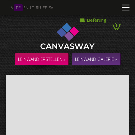
LV
DE
EN
LT
RU
EE
SV
Lieferung
Mehrere Fotos
COLLAGE / KOMPOSITION aus mehreren Fotos
LEINWAND ERSTELLEN »
LEINWAND GALERIE »