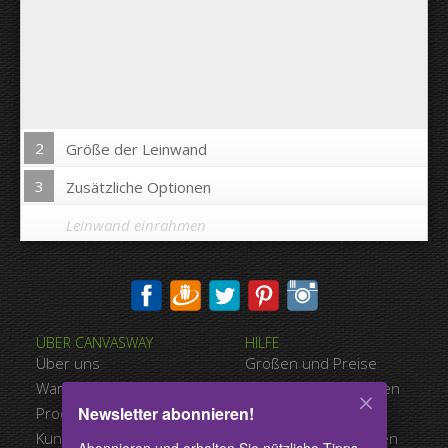
2
Größe der Leinwand
3
Zusätzliche Optionen
Leinwand einrahmen
Bild auf Leinwandkanten drucken:
ÜBER CANVASWAY
HILFE
Ja
Nein
Über uns
Größen und Preise
Abstand zwischen den Bildern:
Warum Canvasway.com
Zahlungsmöglichkeiten
Newsletter abonnieren!
Produktqualität
Versandart
Abstand bis zum Rand:
Kundenreferenzen
Nutzungsbedingungen
Abonnieren und erhalten Sie nützliche Tipps,