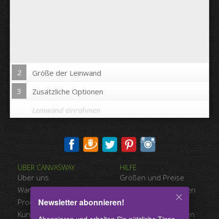
2
Größe der Leinwand
3
Zusätzliche Optionen
Leinwand einrahmen
Bild auf Leinwandkanten drucken:
ÜBER CANVASWAY
HILFE
Ja
Nein
Über uns
Größen und Preise
Abstand zwischen den Bildern:
Warum Canvasway.com
Zahlungsmöglichkeiten
Newsletter abonnieren!
Produktqualität
Versandart
Abstand bis zum Rand:
Kundenreferenzen
Nutzungsbedingungen
Abonnieren und erhalten Sie nützliche Tipps,