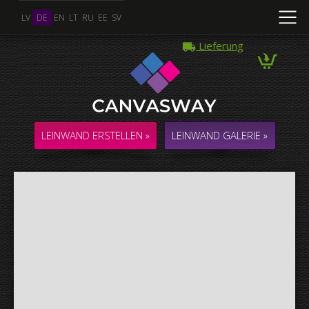
LV
DE
EN
LT
RU
EE
SV
Lieferung
Mehrere Fotos
COLLAGE / KOMPOSITION aus mehreren Fotos
LEINWAND ERSTELLEN »
LEINWAND GALERIE »