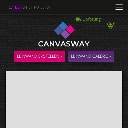
LV
DE
EN
LT
RU
EE
SV
Lieferung
Mehrere Fotos
COLLAGE / KOMPOSITION aus mehreren Fotos
LEINWAND ERSTELLEN »
LEINWAND GALERIE »