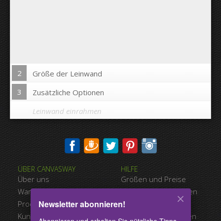
2
Größe der Leinwand
3
Zusätzliche Optionen
Leinwand einrahmen
Bild auf Leinwandkanten drucken:
ÜBER CANVASWAY
HILFE
Ja
Nein
Über uns
Größen und Preise
Abstand zwischen den Bildern:
Warum Canvasway.com
Zahlungsmöglichkeiten
Newsletter abonnieren!
Produktqualität
Versandart
Abstand bis zum Rand:
Kundenreferenzen
Nutzungsbedingungen
Abonnieren und erhalten Sie nützliche Tipps,