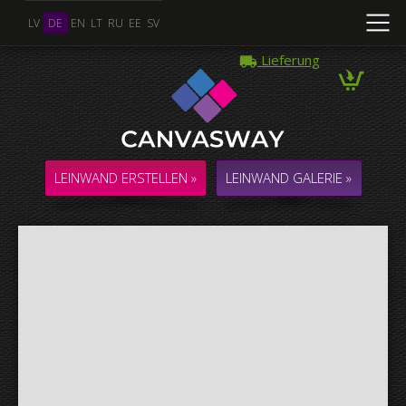
LV
DE
EN
LT
RU
EE
SV
Lieferung
Mehrere Fotos
COLLAGE / KOMPOSITION aus mehreren Fotos
LEINWAND ERSTELLEN »
LEINWAND GALERIE »