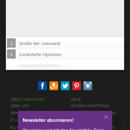
2
Größe der Leinwand
3
Zusätzliche Optionen
Leinwand einrahmen
Bild auf Leinwandkanten drucken:
ÜBER CANVASWAY
HILFE
Ja
Nein
Über uns
Größen und Preise
Abstand zwischen den Bildern:
Warum Canvasway.com
Zahlungsmöglichkeiten
Newsletter abonnieren!
Produktqualität
Versandart
Abstand bis zum Rand:
Kundenreferenzen
Nutzungsbedingungen
Abonnieren und erhalten Sie nützliche Tipps,