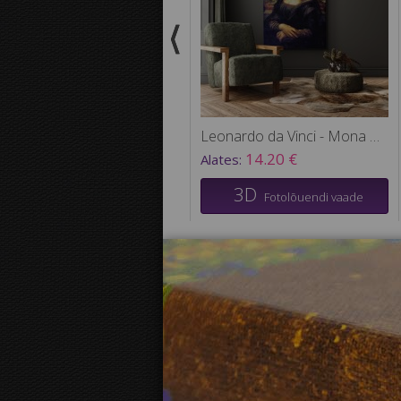
Leonardo da Vinci - Mona Lisa
14.20 €
Alates:
3D
Fotolõuendi vaade