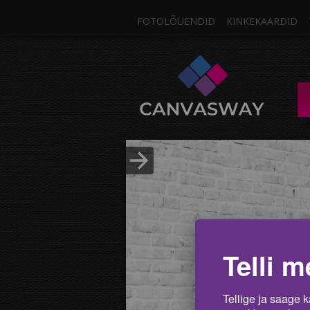
FOTOLÕUENDID
KINKEKAARDID
Üks F
FOTOLÕUEND / M
Fotos
Lae pilt üles
Telli m
Tellige ja saage k