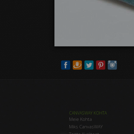
CANVASWAY KOHTA
Meie Kohta
Miks CanvasWAY
Toote Kvaliteet