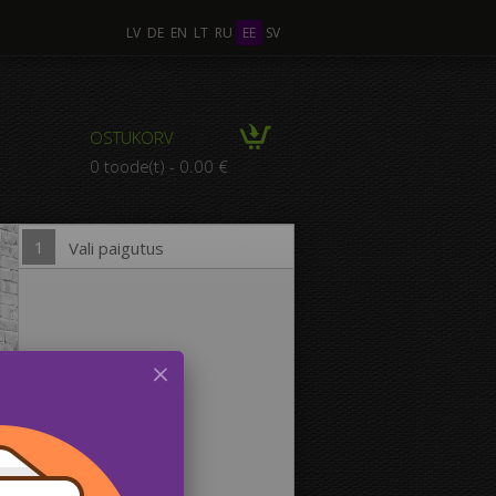
LV
DE
EN
LT
RU
EE
SV
tu Foto
OSTUKORV
POSITSIOON mitmest
0 toode(t) - 0.00 €
Fotost
1
Vali paigutus