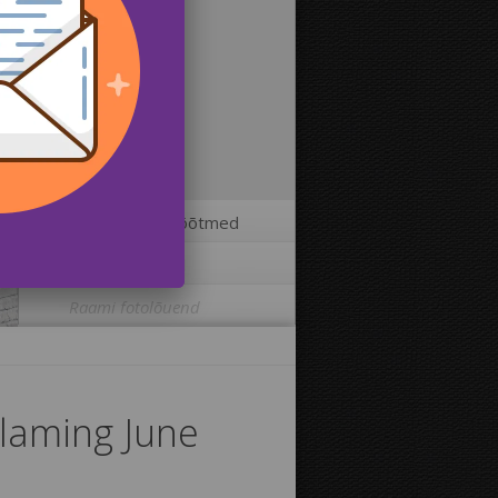
2
Fotolõuendi mõõtmed
3
Lisavõimalused
Raami fotolõuend
Trükkida pilt fotolõuendi äärtele:
Flaming June
Jah
Ei
Kaugus piltide vahel: