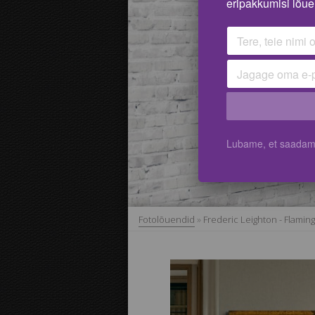
eripakkumisi lõue
Lubame, et saadame 
Fotolõuendid
»
Frederic Leighton - Flamin