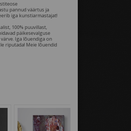
stiteose
astu pannud väärtus ja
Kaugus äärtest:
rib iga kunstiarmastajat!
list, 100% puuvillast,
pidavad päikesevalguse
Pilt fotolõuendi äärtel:
 värve. Iga lõuendiga on
ale riputada! Meie lõuendid
Peegelpilt
Pildi jätkumine
Tausta värvus: