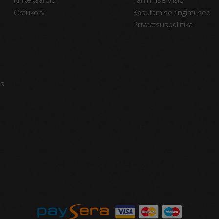
Ostukorv
Kasutamise tingimused
Privaatsuspoliitika
vs