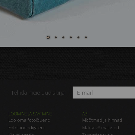
Tellida meie uudiskirja:
LOOMINE JA SAATMINE
ABI
Loo oma fotolõuend
Mõõtmed ja hinnad
Fotolõuendigalerii
Maksevõimalused
Kinkekaardid
Tarnimise viisid