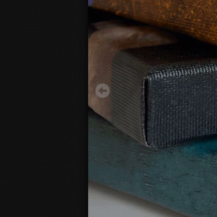
Roman Casas - Decadent Young Woman 1899
17.20 €
Alates:
3D
Fotolõuendi vaade