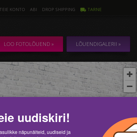
TEIE KONTO
ABI
DROP SHIPPING
TARNE
oto
Mi
ULTILÕUEND 1
KOLLAAŽ / KOM
LOO FOTOLÕUEND »
LÕUENDIGALERII »
t
eie uudiskiri!
asulikke näpunäiteid, uudiseid ja