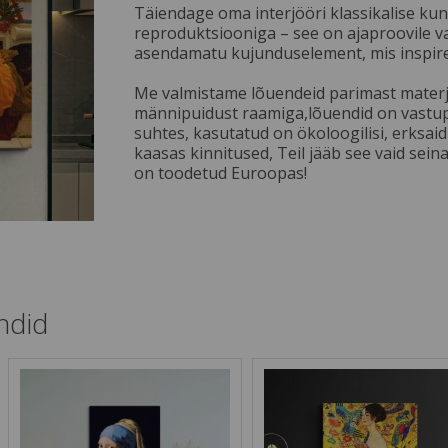
Täiendage oma interjööri klassikalise kun
reproduktsiooniga – see on ajaproovile v
asendamatu kujunduselement, mis inspiree
Me valmistame lõuendeid parimast materja
männipuidust raamiga,lõuendid on vastu
suhtes, kasutatud on ökoloogilisi, erksaid
kaasas kinnitused, Teil jääb see vaid sein
on toodetud Euroopas!
ndid