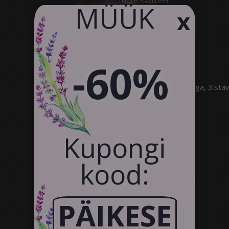
​MÜÜK
x
Klientide Tagasiside
Kontakt
Koostöö
-60%
SIA Canvas WAY
Brīvības gatve 323, Rīga, 3.stā
info@canvasway.com
+371 27071150
Kupongi
kood:
PÄIKESE