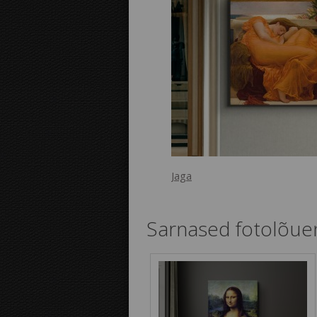
Jaga
Sarnased fotolõue