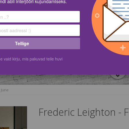
ndi abil interjööri kujundamiseks.
Tellige
vaid kirju, mis pakuvad teile huvi
g June
Frederic Leighton - 