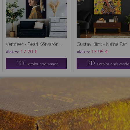
Vermeer - Pearl Kõrvarõnga Tüdruk
Gustav Klimt - Naine Fan
17.20 €
13.95 €
Alates:
Alates:
3D
3D
Fotolõuendi vaade
Fotolõuendi vaade