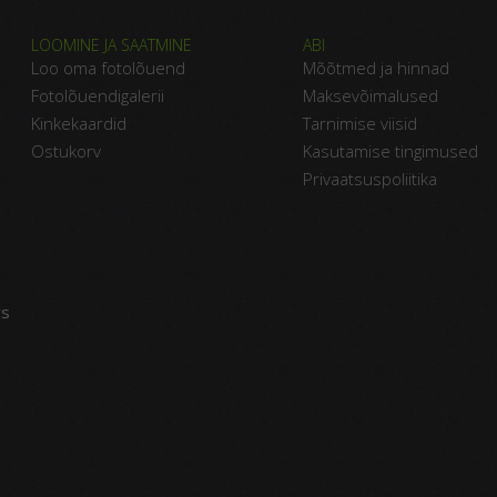
LOOMINE JA SAATMINE
ABI
Loo oma fotolõuend
Mõõtmed ja hinnad
Fotolõuendigalerii
Maksevõimalused
Kinkekaardid
Tarnimise viisid
Ostukorv
Kasutamise tingimused
Privaatsuspoliitika
vs