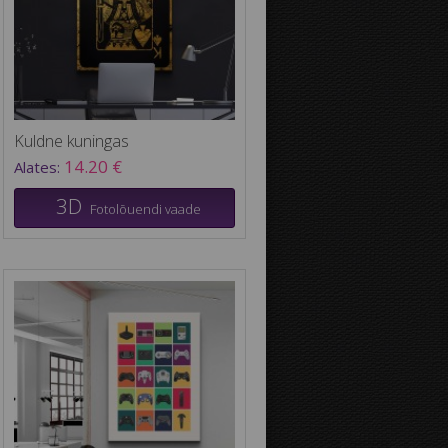
Kuldne kuningas
14.20 €
Alates:
3D
Fotolõuendi vaade