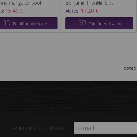
iline mängukonsool
Benjamin Franklin Lips
15.40 €
17.20 €
es:
Alates:
3D
3D
Fotolõuendi vaade
Fotolõuendi vaade
Tooted 
Tellida meie uudiskirja: