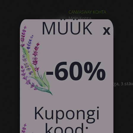
CANVASWAY KOHTA
Meie Kohta
​MÜÜK
x
Miks CanvasWAY
Toote Kvaliteet
Klientide Tagasiside
Kontakt
Koostöö
-60%
SIA Canvas WAY
Brīvības gatve 323, Rīga, 3.stā
info@canvasway.com
+371 27071150
Kupongi
kood: