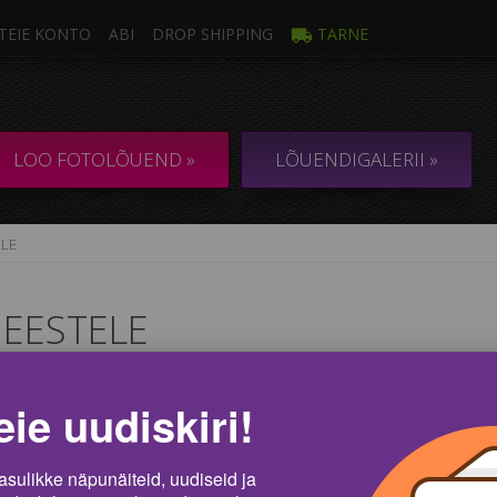
TEIE KONTO
ABI
DROP SHIPPING
TARNE
LOO FOTOLÕUEND »
LÕUENDIGALERII »
LE
EESTELE
ndaalne USA poksija Mike Tyson on öelnud: „Mängida on mõtet ainult si
eie uudiskiri!
dke mänguhasarti ja võistluste kuumust – pingeliste mänguhetkede ja s
dilõuendid sobivad tõelise spordifänni koju. Võib öelda, et spordilõuend
uhõngu, mis kunagi ei lahku!
asulikke näpunäiteid, uudiseid ja