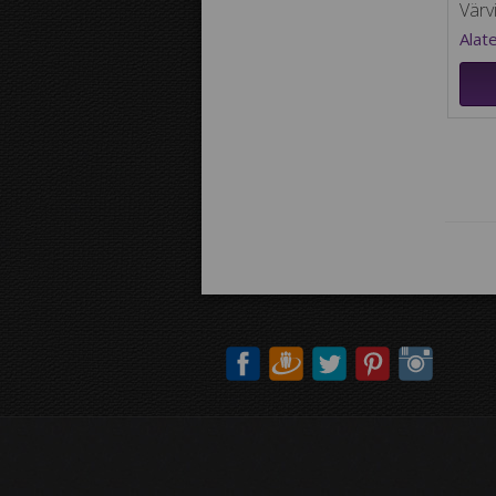
Värv
Alat