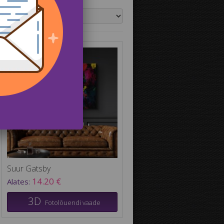
aga:
Suur Gatsby
14.20 €
Alates:
3D
Fotolõuendi vaade