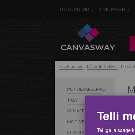
FOTOLÕUENDID
KINKEKAARDID
Fotolõuendid
»
LÕUENDIGALERII
»
MEESTE
M
POPULAARSEMAD
TALV
Ska
Telli m
VIIMASED
 Tun
spor
MOTIVEERIV
võid
Tellige ja saage k
KLASSIKALISED