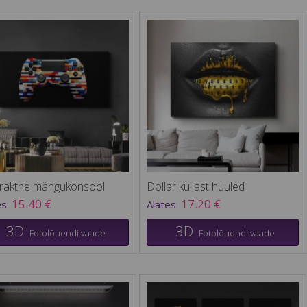
raktne mängukonsool
Dollar kullast huuled
15.40 €
17.20 €
es:
Alates:
3D
3D
Fotolõuendi vaade
Fotolõuendi vaade