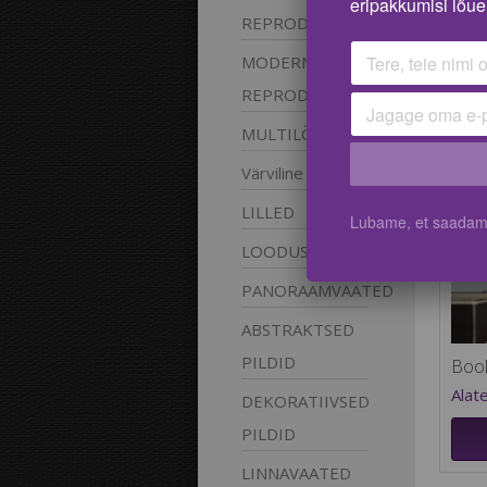
eripakkumisi lõue
REPRODUKTSIOONID
MODERNSE
REPRODUKTSIOONID
MULTILÕUENDID
Värviline
lõuend
LILLED
Lubame, et saadame 
LOODUS
PANORAAMVAATED
ABSTRAKTSED
PILDID
Book
Alat
DEKORATIIVSED
PILDID
LINNAVAATED