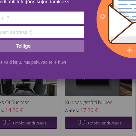
ndi abil interjööri kujundamiseks.
Sorteeri:
Näita korr
Tellige
vaid kirju, mis pakuvad teile huvi
s Of Success
Kuldsed graffiti huuled
14.20 €
17.20 €
es:
Alates:
3D
3D
Fotolõuendi vaade
Fotolõuendi vaade