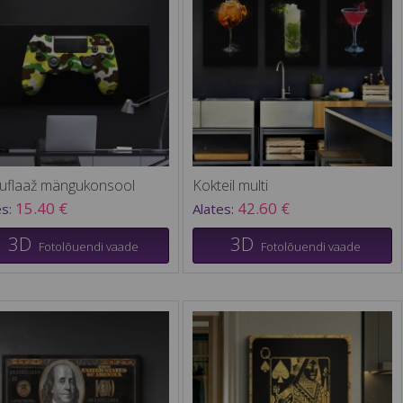
uflaaž mängukonsool
Kokteil multi
15.40 €
42.60 €
es:
Alates:
3D
3D
Fotolõuendi vaade
Fotolõuendi vaade