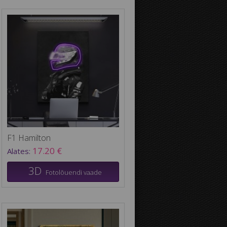
F1 Hamilton
17.20 €
Alates:
3D
Fotolõuendi vaade