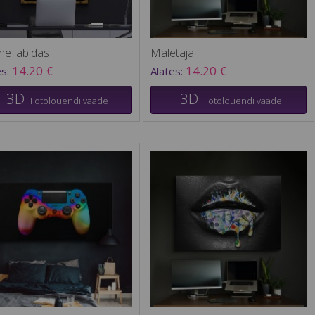
ne labidas
Maletaja
14.20 €
14.20 €
es:
Alates:
3D
3D
Fotolõuendi vaade
Fotolõuendi vaade