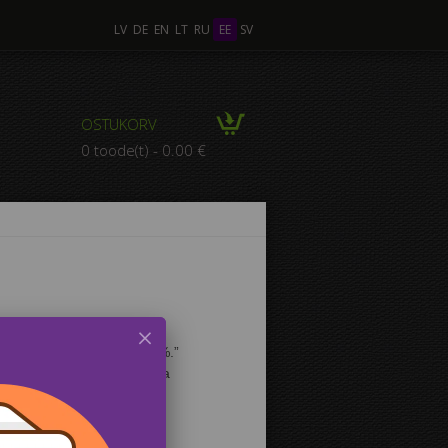
LV
DE
EN
LT
RU
EE
SV
OSTUKORV
0 toode(t) - 0.00 €
is, kui annad endast 100%.” 
ilmapaistvate sportlastega 
itel Teie kodus on tunda 