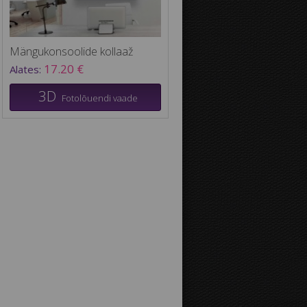
Mängukonsoolide kollaaž
17.20 €
Alates:
3D
Fotolõuendi vaade