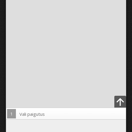
1
Vali paigutus
Lae pilt üles