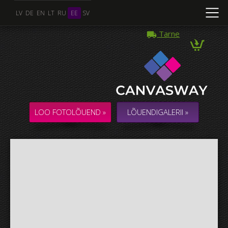
LV
DE
EN
LT
RU
EE
SV
Tarne
Mitu Foto
KOLLAAŽ / KOMPOSITSIOON mitmest Fotost
LOO FOTOLÕUEND »
LÕUENDIGALERII »