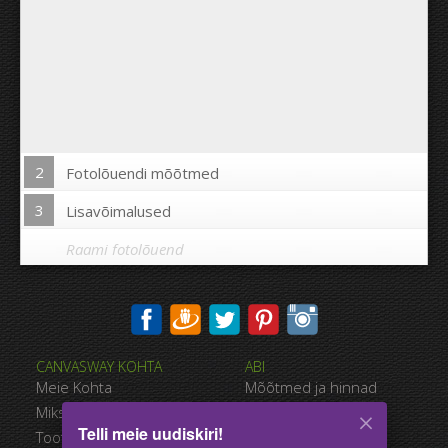
2
Fotolõuendi mõõtmed
3
Lisavõimalused
Raami fotolõuend
Trükkida pilt fotolõuendi äärtele:
CANVASWAY KOHTA
ABI
Jah
Ei
Meie Kohta
Mõõtmed ja hinnad
Kaugus piltide vahel:
Miks CanvasWAY
Maksevõimalused
Telli meie uudiskiri!
Toote Kvaliteet
Tarnimise viisid