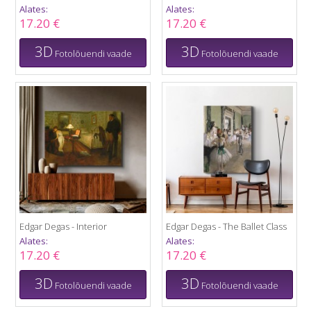
Alates:
Alates:
17.20 €
17.20 €
3D
3D
Fotolõuendi vaade
Fotolõuendi vaade
Edgar Degas - Interior
Edgar Degas - The Ballet Class
Alates:
Alates:
17.20 €
17.20 €
3D
3D
Fotolõuendi vaade
Fotolõuendi vaade