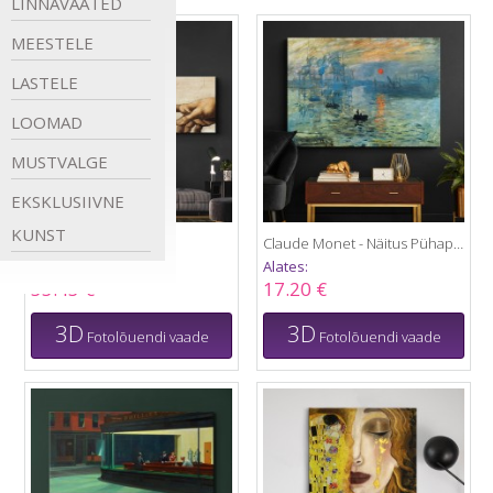
LINNAVAATED
MEESTELE
LASTELE
LOOMAD
MUSTVALGE
EKSKLUSIIVNE
KUNST
Aadama loomine
Claude Monet - Näitus Pühapäeval
Alates:
Alates:
33.43 €
17.20 €
3D
3D
Fotolõuendi vaade
Fotolõuendi vaade