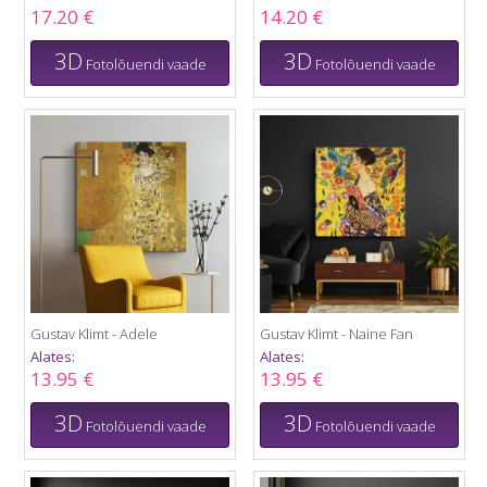
17.20 €
14.20 €
3D
3D
Fotolõuendi vaade
Fotolõuendi vaade
Gustav Klimt - Adele
Gustav Klimt - Naine Fan
Alates:
Alates:
13.95 €
13.95 €
3D
3D
Fotolõuendi vaade
Fotolõuendi vaade