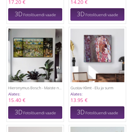
17.20 €
14.20 €
3D
3D
Fotolõuendi vaade
Fotolõuendi vaade
Hieronymus Bosch - Maiste naudingute aed
Gustav Klimt - Elu ja surm
Alates:
Alates:
15.40 €
13.95 €
3D
3D
Fotolõuendi vaade
Fotolõuendi vaade