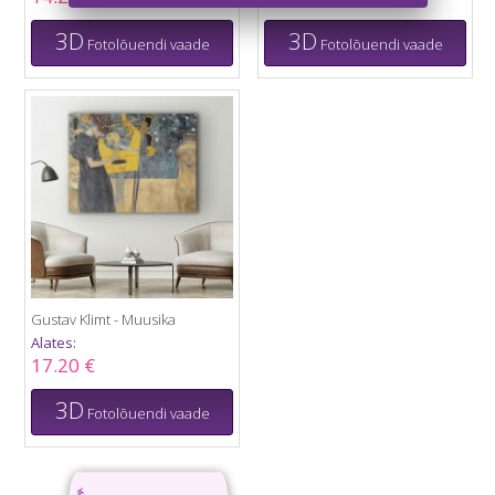
3D
3D
Fotolõuendi vaade
Fotolõuendi vaade
Gustav Klimt - Muusika
Alates:
17.20 €
3D
Fotolõuendi vaade