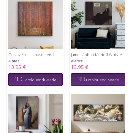
Gustav Klimt - kuusemets I
James Abbott McNeill Whistler - Kunstniku ema portree
Alates:
Alates:
13.95 €
13.95 €
3D
3D
Fotolõuendi vaade
Fotolõuendi vaade