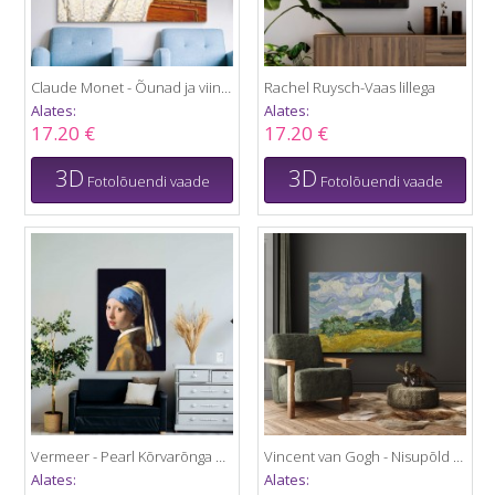
Claude Monet - Õunad ja viinamarjad
Rachel Ruysch-Vaas lillega
Alates:
Alates:
17.20 €
17.20 €
3D
3D
Fotolõuendi vaade
Fotolõuendi vaade
Vermeer - Pearl Kõrvarõnga Tüdruk
Vincent van Gogh - Nisupõld küpressidega
Alates:
Alates: