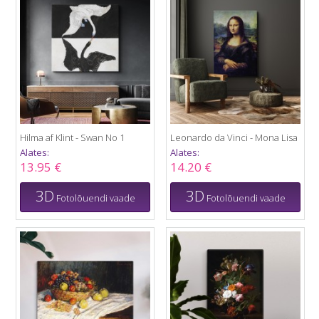
Hilma af Klint - Swan No 1
Leonardo da Vinci - Mona Lisa
Alates:
Alates:
13.95 €
14.20 €
3D
3D
Fotolõuendi vaade
Fotolõuendi vaade