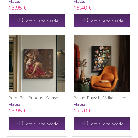
Alates:
Alates:
13.95 €
15.40 €
3D
3D
Fotolõuendi vaade
Fotolõuendi vaade
Peter Paul Rubens - Samson and Delilah
Rachel Ruysch - Vaikelu lilledega
Alates:
Alates:
13.95 €
17.20 €
3D
3D
Fotolõuendi vaade
Fotolõuendi vaade