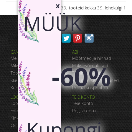
x
Tooted 1 - 39, tooteid kokku 39, lehekülgi 1
MÜÜK
CANVASWAY KOHTA
ABI
Meie Kohta
Mõõtmed ja hinnad
-60%
Miks CanvasWAY
Maksevõimalused
Toote Kvaliteet
Tarnimise viisid
Klientide Tagasiside
Kasutamise tingimused
Kontakt
Privaatsuspoliitika
LOOMINE JA SAATMINE
TEIE KONTO
Loo oma fotolõuend
Teie konto
Fotolõuendigalerii
Registreeru
Kinkekaardid
Kupongi
Ostukorv