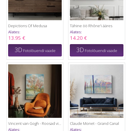
Depictions Of Medusa
Tähine öö Rhône'i ääres
Alates:
Alates:
13.95 €
14.20 €
3D
3D
Fotolõuendi vaade
Fotolõuendi vaade
Vincent van Gogh - Roosad virsikupuud
Claude Monet - Grand Canal
Alates:
Alates: