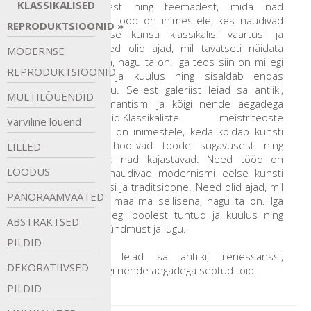
KLASSIKALISED
tööde sügavusest ning teemadest, mida nad
kajastavad. Need tööd on inimestele, kes naudivad
REPRODUKTSIOONID
modernismi eelse kunsti klassikalisi väärtusi ja
traditsioone. Need olid ajad, mil tavatseti näidata
MODERNSE
maailma sellisena, nagu ta on. Iga teos siin on millegi
REPRODUKTSIOONID
poolest tuntud ja kuulus ning sisaldab endas
sündmust ja lugu. Sellest galeriist leiad sa antiiki,
MULTILÕUENDID
renessanssi, romantismi ja kõigi nende aegadega
seotud töid.Klassikaliste meistriteoste
Värviline
lõuend
reproduktsioonid on inimestele, keda köidab kunsti
ajalugu ja kes hoolivad tööde sügavusest ning
LILLED
teemadest, mida nad kajastavad. Need tööd on
LOODUS
inimestele, kes naudivad modernismi eelse kunsti
klassikalisi väärtusi ja traditsioone. Need olid ajad, mil
PANORAAMVAATED
tavatseti näidata maailma sellisena, nagu ta on. Iga
teos siin on millegi poolest tuntud ja kuulus ning
ABSTRAKTSED
sisaldab endas sündmust ja lugu.
PILDID
Sellest galeriist leiad sa antiiki, renessanssi,
DEKORATIIVSED
romantismi ja kõigi nende aegadega seotud töid.
PILDID