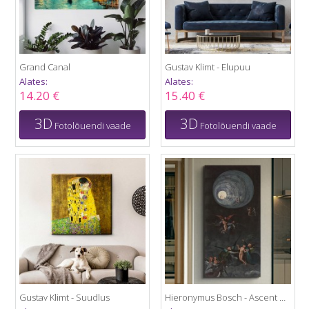
Grand Canal
Gustav Klimt - Elupuu
Alates:
Alates:
14.20 €
15.40 €
3D
3D
Fotolõuendi vaade
Fotolõuendi vaade
Gustav Klimt - Suudlus
Hieronymus Bosch - Ascent of the Blessed