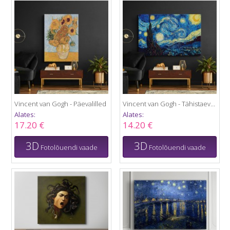
Vincent van Gogh - Päevalilled
Vincent van Gogh - Tähistaevas
Alates:
Alates:
17.20 €
14.20 €
3D
3D
Fotolõuendi vaade
Fotolõuendi vaade