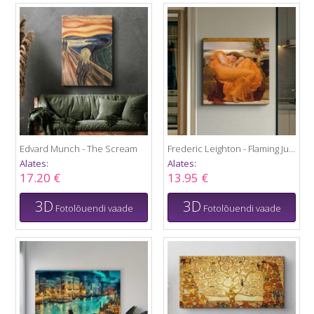
Edvard Munch - The Scream
Frederic Leighton - Flaming June
Alates:
Alates:
17.20 €
13.95 €
3D
3D
Fotolõuendi vaade
Fotolõuendi vaade