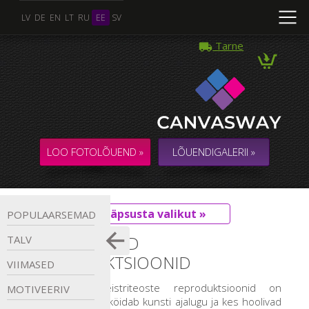
LV
DE
EN
LT
RU
EE
SV
Tarne
LOO FOTOLÕUEND »
LÕUENDIGALERII »
Täpsusta valikut »
POPULAARSEMAD
KLASSIKALISED
TALV
REPRODUKTSIOONID
VIIMASED
Klassikaliste meistriteoste reproduktsioonid on
MOTIVEERIV
inimestele, keda köidab kunsti ajalugu ja kes hoolivad