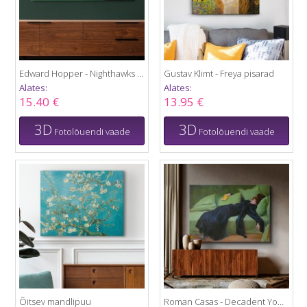
Edward Hopper - Nighthawks 1942
Gustav Klimt - Freya pisarad
Alates:
Alates:
15.40 €
13.95 €
3D
3D
Fotolõuendi vaade
Fotolõuendi vaade
Õitsev mandlipuu
Roman Casas - Decadent Young Woman 1899