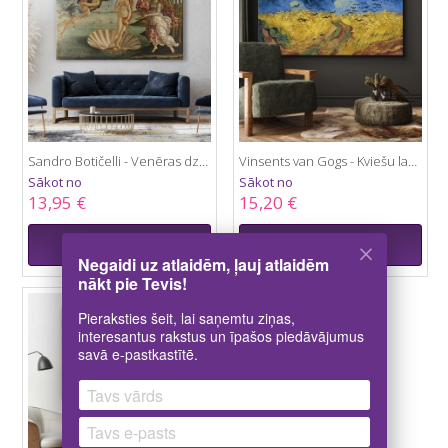
Sandro Botičelli - Venēras dzimšana
Vinsents van Gogs - Kviešu lauks ar vārnām
Sākot no
Sākot no
13,95 €
15,20 €
3D
3D
kanvas skats
kanvas skats
Negaidi uz atlaidēm, ļauj atlaidēm
nākt pie Tevis!
Pieraksties šeit, lai saņemtu ziņas,
interesantus rakstus un īpašos piedāvājumus
savā e-pastkastītē.