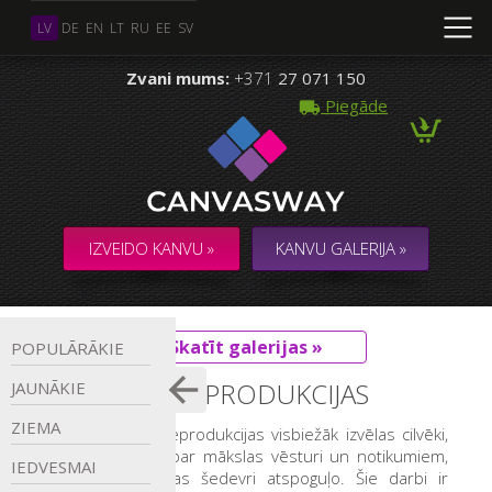
LV
DE
EN
LT
RU
EE
SV
Zvani mums:
+371
27 071 150
Piegāde
IZVEIDO KANVU »
KANVU GALERIJA »
Skatīt galerijas »
POPULĀRĀKIE
KLASISKAS REPRODUKCIJAS
JAUNĀKIE
ZIEMA
Klasisku darbu reprodukcijas visbiežāk izvēlas cilvēki,
kuri interesējas par mākslas vēsturi un notikumiem,
IEDVESMAI
kurus šie mākslas šedevri atspoguļo. Šie darbi ir