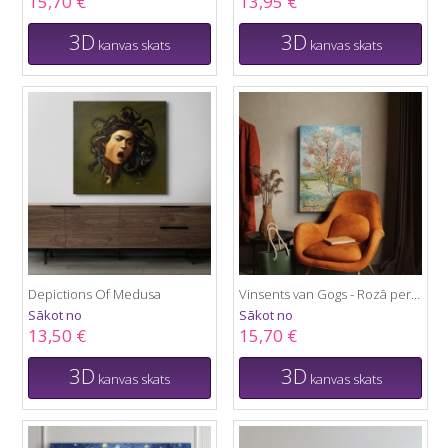
15,70 €
13,95 €
3D
3D
kanvas skats
kanvas skats
Depictions Of Medusa
Vinsents van Gogs - Rozā persiku koki
Sākot no
Sākot no
13,50 €
15,70 €
3D
3D
kanvas skats
kanvas skats