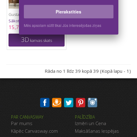
Pierakstīties
Gustavs Klimts - Mūzika
Sākot no
Mēs apsolam sūtīt tikai Jūs interesējošas ziņas
15,70 €
3D
kanvas skats
Rāda no 1 līdz 39 kopā 39 (Kopā lapu - 1)
PAR CANVASWAY
PALĪDZĪBA
Par mums
Izmēri un Cena
Kāpēc Canvasway.com
Maksāšanas Iespējas