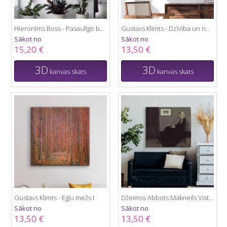
Hieronīms Boss - Pasaulīgo baudu dārzs
Gustavs Klimts - Dzīvība un nāve
Sākot no
Sākot no
15,20 €
13,50 €
3D
3D
kanvas skats
kanvas skats
Gustavs Klimts - Egļu mežs I
Džeimss Abbots Makneils Vistlers - Mākslinieka mātes portrets
Sākot no
Sākot no
13,50 €
13,50 €