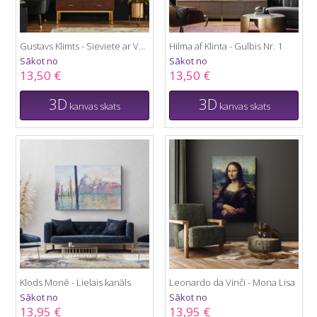
Gustavs Klimts - Sieviete ar Vēdekli
Hilma af Klinta - Gulbis Nr. 1
Sākot no
Sākot no
13,50 €
13,50 €
3D
3D
kanvas skats
kanvas skats
Klods Monē - Lielais kanāls
Leonardo da Vinči - Mona Lisa
Sākot no
Sākot no
13,95 €
13,95 €