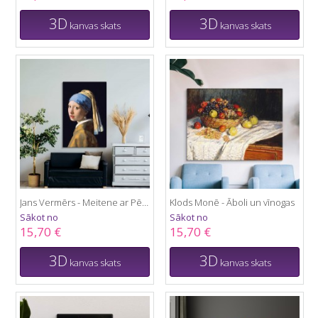
3D
3D
kanvas skats
kanvas skats
Jans Vermērs - Meitene ar Pērļu Auskaru
Klods Monē - Āboli un vīnogas
Sākot no
Sākot no
15,70 €
15,70 €
3D
3D
kanvas skats
kanvas skats