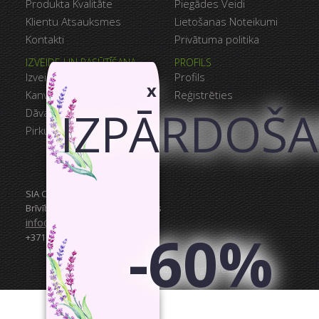
Produkta Kvalitāte
Piegādes Veidi
Klientu Atsauksmes
Lietošanas Noteikumi
Kontakti
Privātuma politika
IZVEIDE UN PASŪTĪŠANA
PROFILS
Izveido Savu Kanvu
Profils
x
Kanvu Galerija
Reģistrēties
IZPĀRDOŠ
Dāvanu Kartes
Pirkumu Grozs
SIA Canvas WAY
Brīvības gatve 323, Rīga, 3.stāvs
info@canvasway.com
-60%
+371 27071150
CanvasWay.com @2014–2026. All rights reserved.