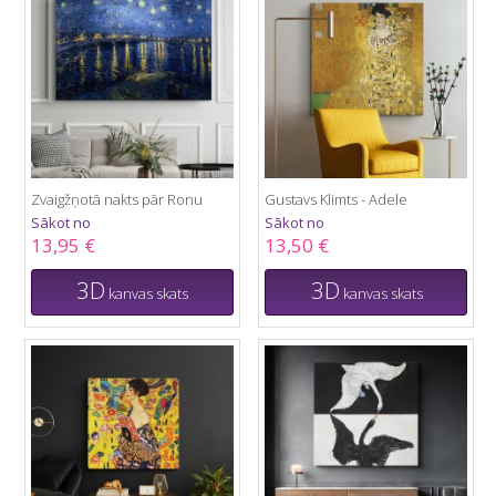
Zvaigžņotā nakts pār Ronu
Gustavs Klimts - Adele
Sākot no
Sākot no
13,95 €
13,50 €
3D
3D
kanvas skats
kanvas skats