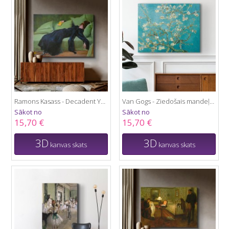
Ramons Kasass - Decadent Young Woman 1899
Van Gogs - Ziedošais mandeļu koks
Sākot no
Sākot no
15,70 €
15,70 €
3D
3D
kanvas skats
kanvas skats