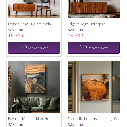
Edgars Degā - Baleta skola
Edgars Degā - Interjers
Sākot no
Sākot no
15,70 €
15,70 €
3D
3D
kanvas skats
kanvas skats
Edvards Munks - Kliedziens
Frederiks Leitons - Liesmojošs jūnijs
Sākot no
Sākot no