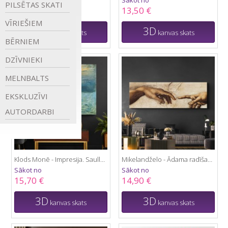
PILSĒTAS
SKATI
15,20 €
13,50 €
VĪRIEŠIEM
3D
3D
kanvas skats
kanvas skats
BĒRNIEM
DZĪVNIEKI
MELNBALTS
EKSKLUZĪVI
AUTORDARBI
Klods Monē - Impresija. Saullēkts
Mikelandželo - Ādama radīšana
Sākot no
Sākot no
15,70 €
14,90 €
3D
3D
kanvas skats
kanvas skats