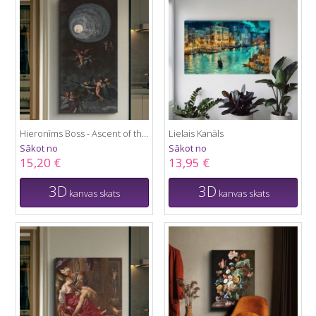
Hieronīms Boss - Ascent of the Blessed
Lielais Kanāls
Sākot no
Sākot no
15,20 €
13,95 €
3D
3D
kanvas skats
kanvas skats