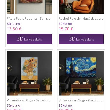
Pīters Pauls Rubenss - Samsons un Delila
Rachel Ruysch - Klusā daba ar ziediem
Sākot no
Sākot no
13,50 €
15,70 €
3D
3D
kanvas skats
kanvas skats
Vinsents van Gogs - Saulespuķes
Vinsents van Gogs - Zvaigžņotā Nakts
Sākot no
Sākot no