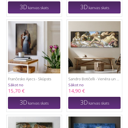
3D
3D
kanvas skats
kanvas skats
Frančesko Ajecs - Skūpsts
Sandro Botičelli - Venēra un Marss
Sākot no
Sākot no
15,70 €
14,90 €
3D
3D
kanvas skats
kanvas skats