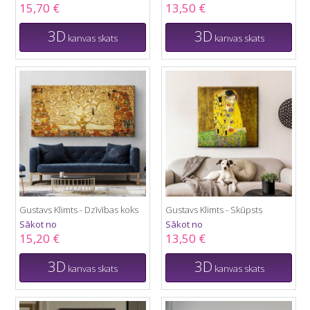
15,70 €
13,50 €
3D
3D
kanvas skats
kanvas skats
Gustavs Klimts - Dzīvības koks
Gustavs Klimts - Skūpsts
Sākot no
Sākot no
15,20 €
13,50 €
3D
3D
kanvas skats
kanvas skats