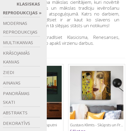
pirms-modernisma mākslas cienītājiem, kuri novērtē
KLASISKAS
klasiskas vērtības un mākslas tradīciju ievērošanu
REPRODUKCIJAS
precīzā Pasaules atspoguļojumā. Katrs no darbiem,
kurus šeit atradīsiet ir ar kaut ko slavens un
MODERNAS
atpazīstams... zem tā slēpjas stāsts un notikums!
REPRODUKCIJAS
Šajā galerijā atradīsiet Klasicisma, Renesanses,
MULTIKANVAS
Romantisma un to apakš virzienu darbus.
KRĀSOJAMĀS
KANVAS
ZIEDI
AINAVAS
PANORĀMAS
SKATI
ABSTRAKTS
DEKORATĪVS
Edvards Hopers - Naktsputni
Gustavs Klimts - Skūpsts un Frejas asaras
Sākot no
Sākot no