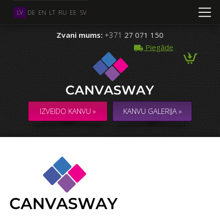
LV
DE
EN
LT
RU
EE
SV
Zvani mums:
+371
27 071 150
Piegāde
IZVEIDO KANVU »
KANVU GALERIJA »