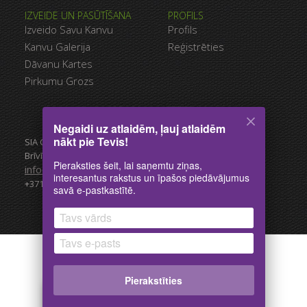
IZVEIDE UN PASŪTĪŠANA
PROFILS
Izveido Savu Kanvu
Profils
Kanvu Galerija
Reģistrēties
Dāvanu Kartes
Pirkumu Grozs
Negaidi uz atlaidēm, ļauj atlaidēm
nākt pie Tevis!
SIA Canvas WAY
Brīvības gatve 323, Rīga, 3.stāvs
Pieraksties šeit, lai saņemtu ziņas,
info@canvasway.com
interesantus rakstus un īpašos piedāvājumus
+371 27071150
savā e-pastkastītē.
CanvasWay.com @2014–2026. All rights reserved.
Pierakstīties
x
IZPĀRDOŠANA