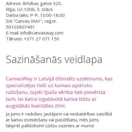
Adrese: Brīvības gatve 323,
Rīga, LV-1006, 3. stāvs
Darba laiks: P-P, 10:00-18:00
SIA "Canvas WAY", reģ.nr.
50103807491
E-mail: info@canvasway.com
Tālrunis: +371 27 071 150
Sazināšanās veidlapa
CanvasWay ir Latvijā dibināts uzņēmums, kas
specializējas tieši uz kanvas apdruku
ražošanu, tapēc īpaša vērība tiek pievērsta
tam, lai katra izgatavotā kanva būtu ar
augstākās kvalitātes zīmi.
Ja Jums ir radušies jautājumi vai neskaidrības saistībā
ar kanvu izveidošanu vai pasūtīšanu, mēs Jums
labprāt palīdzēsim! Lūdzu sazinies ar mums!