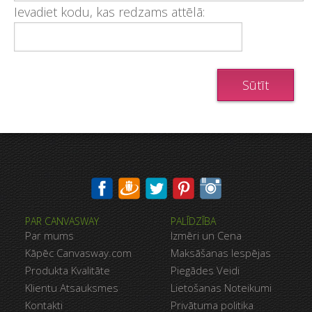
Ievadiet kodu, kas redzams attēlā:
PAR CANVASWAY
PALĪDZĪBA
Par mums
Izmēri un Cena
Kāpēc Canvasway.com
Maksāšanas Iespējas
Produkta Kvalitāte
Piegādes Veidi
Klientu Atsauksmes
Lietošanas Noteikumi
Kontakti
Privātuma politika