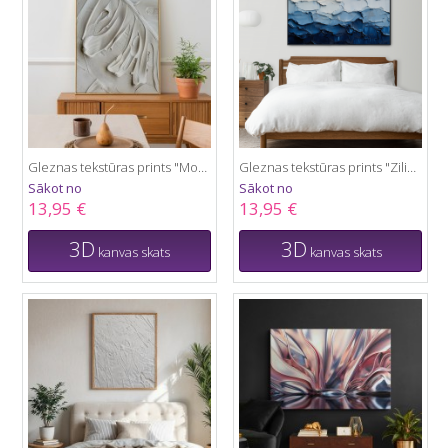
Gleznas tekstūras prints "Monsteras lapa"
Gleznas tekstūras prints "Zilie viļņi"
Sākot no
Sākot no
13,95 €
13,95 €
3D
3D
kanvas skats
kanvas skats