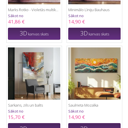
Marks Rotko - Violetās multikanvas
Minimālo Līniju Bauhaus
Sākot no
Sākot no
41,86 €
14,90 €
3D
3D
kanvas skats
kanvas skats
Sarkans, zils un balts
Saulrieta Mozaīka
Sākot no
Sākot no
15,70 €
14,90 €