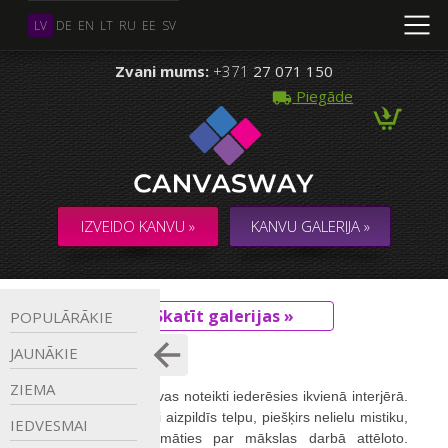
LV
DE
EN
LT
RU
EE
SV
Zvani mums:
+371
27 071 150
Piegāde
IZVEIDO KANVU »
KANVU GALERIJA »
Skatīt galerijas »
POPULĀRĀKIE
ABSTRAKTS
JAUNĀKIE
ZIEMA
Abstrakta foto kanvas noteikti iederēsies ikvienā interjērā. 
Šāda glezna lieliski aizpildīs telpu, piešķirs nelielu mistiku, 
IEDVESMAI
kā arī liks aizdomāties par mākslas darbā attēloto. 