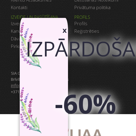
Kontakti
Privātuma politika
IZVEIDE UN PASŪTĪŠANA
PROFILS
Izveido Savu Kanvu
Profils
x
Kanvu Galerija
Reģistrēties
IZPĀRDOŠ
Dāvanu Kartes
Pirkumu Grozs
SIA Canvas WAY
Brīvības gatve 323, Rīga, 3.stāvs
info@canvasway.com
-60%
+371 27071150
CanvasWay.com @2014–2026. All rights reserved.