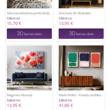
Gleznas tekstūras prints Botānika
Greznais 3D Abstrakts
Sākot no
Sākot no
15,70 €
13,95 €
3D
3D
kanvas skats
kanvas skats
Magones Akvareļi
Marks Rotko - Pasteļu multikanvas
Sākot no
Sākot no
13,95 €
41,86 €