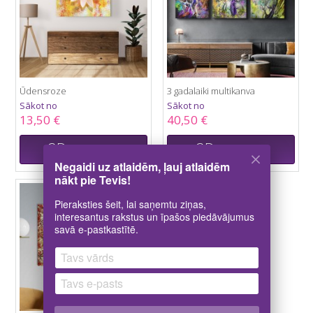
Ūdensroze
3 gadalaiki multikanva
Sākot no
Sākot no
13,50 €
40,50 €
3D
3D
kanvas skats
kanvas skats
Negaidi uz atlaidēm, ļauj atlaidēm
nākt pie Tevis!
Pieraksties šeit, lai saņemtu ziņas,
interesantus rakstus un īpašos piedāvājumus
savā e-pastkastītē.