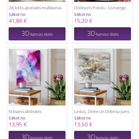
Zili bēšs abstrakts multikanva
Džeksons Poloks - Convergence
Sākot no
Sākot no
41,86 €
15,20 €
3D
3D
kanvas skats
kanvas skats
Krāsains abstrakts
Ledus, Zeme un Debesu Jums
Sākot no
Sākot no
13,95 €
13,50 €
3D
3D
kanvas skats
kanvas skats