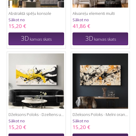
Abstraktā spēļu konsole
Akvareļu elementi multi
Sākot no
Sākot no
15,20 €
41,86 €
3D
3D
kanvas skats
kanvas skats
Džeksons Poloks - Dzeltens un melns
Džeksons Poloks - Melni oranžs
Sākot no
Sākot no
15,20 €
15,20 €