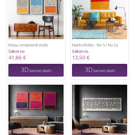
Krāsu ornamenti multi
Marks Rotko - No 5 / No 22
Sākot no
Sākot no
41,86 €
13,50 €
3D
3D
kanvas skats
kanvas skats