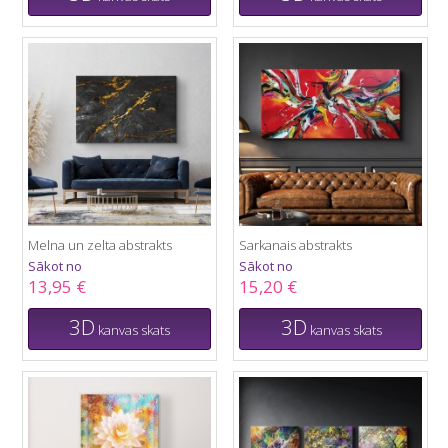
Melna un zelta abstrakts
Sarkanais abstrakts
Sākot no
Sākot no
13,95 €
15,20 €
3D
3D
kanvas skats
kanvas skats