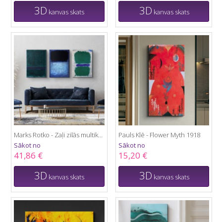
3D
3D
kanvas skats
kanvas skats
Marks Rotko - Zaļi zilās multikanvas
Pauls Klē - Flower Myth 1918
Sākot no
Sākot no
41,86 €
15,20 €
3D
3D
kanvas skats
kanvas skats