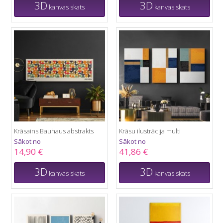
3D
3D
kanvas skats
kanvas skats
Krāsains Bauhaus abstrakts
Krāsu ilustrācija multi
Sākot no
Sākot no
14,90 €
41,86 €
3D
3D
kanvas skats
kanvas skats