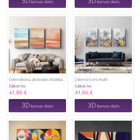
3D
3D
kanvas skats
kanvas skats
Ūdenskrāsu abstrakts Multikanva
Ūdensrozes multi
Sākot no
Sākot no
41,86 €
41,86 €
3D
3D
kanvas skats
kanvas skats