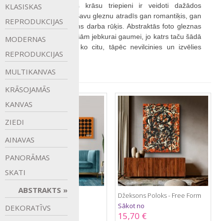
KLASISKAS
Abstrakta gleznās krāsu triepieni ir veidoti dažādos 
abstrakta veidos. Savu gleznu atradīs gan romantiķis, gan 
REPRODUKCIJAS
sportists, gan īstens darba rūķis. Abstraktās foto gleznas 
ir pieejamas tik tiešām jebkurai gaumei, jo katrs taču šādā 
MODERNAS
gleznā redz kaut ko citu, tāpēc nevilcinies un izvēlies 
REPRODUKCIJAS
savējo.
MULTIKANVAS
KRĀSOJAMĀS
KANVAS
ZIEDI
AINAVAS
PANORĀMAS
SKATI
ABSTRAKTS
Bauhaus 1919 - Punkti
Džeksons Poloks - Free Form
Sākot no
Sākot no
DEKORATĪVS
14,90 €
15,70 €