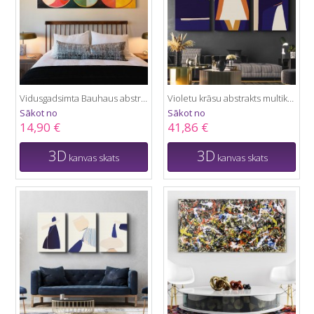
Vidusgadsimta Bauhaus abstrakts
Violetu krāsu abstrakts multikanva
Sākot no
Sākot no
14,90 €
41,86 €
3D
3D
kanvas skats
kanvas skats