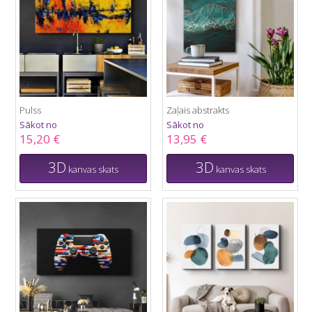
Pulss
Zaļais abstrakts
Sākot no
Sākot no
15,20 €
13,95 €
3D
3D
kanvas skats
kanvas skats