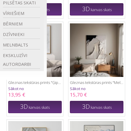
PILSĒTAS
SKATI
3D
3D
kanvas skats
kanvas skats
VĪRIEŠIEM
BĒRNIEM
DZĪVNIEKI
MELNBALTS
EKSKLUZĪVI
AUTORDARBI
Gleznas tekstūras prints "Ģipsis"
Gleznas tekstūras prints "Melnbalts"
Sākot no
Sākot no
13,95 €
15,70 €
3D
3D
kanvas skats
kanvas skats