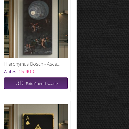
Hieronymus Bosch - Ascent of the Blessed
15.40 €
Alates:
3D
Fotolõuendi vaade