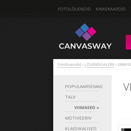
FOTOLÕUENDID
KINKEKAARDID
Fotolõuendid
»
LÕUENDIGALERII
»
VIIMAS
V
POPULAARSEMAD
TALV
VIIMASED
MOTIVEERIV
KLASSIKALISED