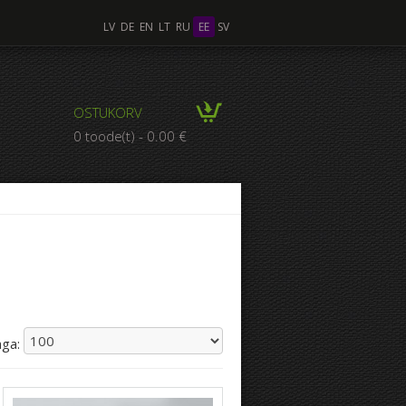
LV
DE
EN
LT
RU
EE
SV
OSTUKORV
0 toode(t) - 0.00 €
aga: