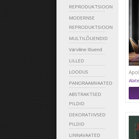
REPRODUKTSIOONID
MODERNSE
REPRODUKTSIOONID
MULTILÕUENDID
Värviline
lõuend
LILLED
LOODUS
Alat
PANORAAMVAATED
ABSTRAKTSED
PILDID
DEKORATIIVSED
PILDID
LINNAVAATED