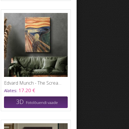
Edvard Munch - The Scream
17.20 €
Alates:
3D
Fotolõuendi vaade