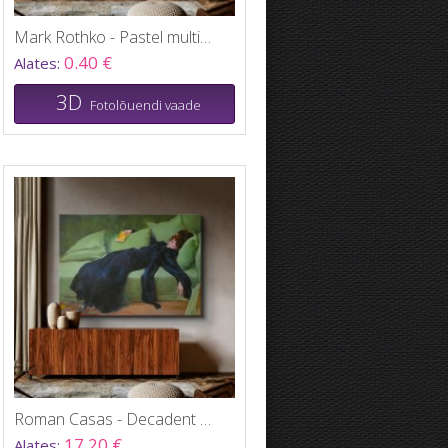
Mark Rothko - Pastel multi panel canvas
0.40 €
Alates:
3D
Fotolõuendi vaade
Roman Casas - Decadent Young Woman 1899
17.20 €
Alates: