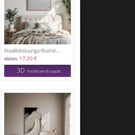
Maalitekstuuriga lõuend „Botaanika“
17.20 €
Alates:
3D
Fotolõuendi vaade