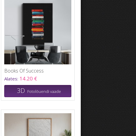
Books Of Success
14.20 €
Alates:
3D
Fotolõuendi vaade