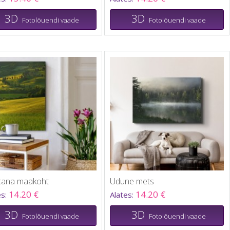
3D
3D
Fotolõuendi vaade
Fotolõuendi vaade
cana maakoht
Udune mets
14.20 €
14.20 €
es:
Alates:
3D
3D
Fotolõuendi vaade
Fotolõuendi vaade