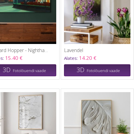
Edward Hopper - Nighthawks 1942
Lavendel
15.40 €
14.20 €
es:
Alates:
3D
3D
Fotolõuendi vaade
Fotolõuendi vaade