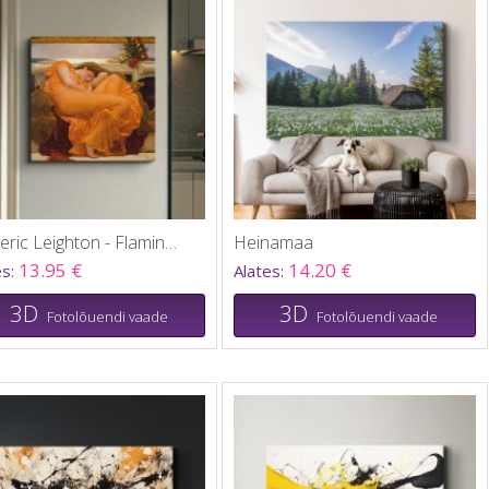
Frederic Leighton - Flaming June
Heinamaa
13.95 €
14.20 €
es:
Alates:
3D
3D
Fotolõuendi vaade
Fotolõuendi vaade