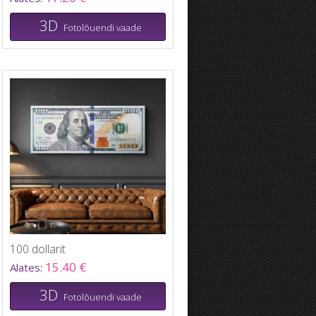
3D
Fotolõuendi vaade
100 dollarit
15.40 €
Alates:
3D
Fotolõuendi vaade