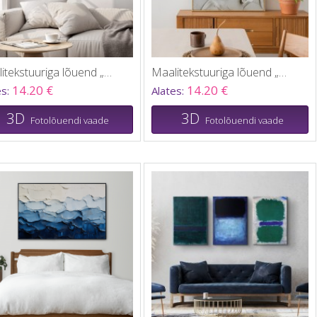
Maalitekstuuriga lõuend „Kips“
Maalitekstuuriga lõuend „Monstera leht“
14.20 €
14.20 €
es:
Alates:
3D
3D
Fotolõuendi vaade
Fotolõuendi vaade