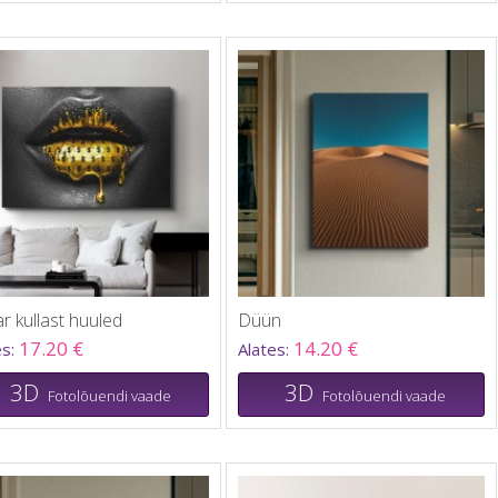
ar kullast huuled
Düün
17.20 €
14.20 €
es:
Alates:
3D
3D
Fotolõuendi vaade
Fotolõuendi vaade