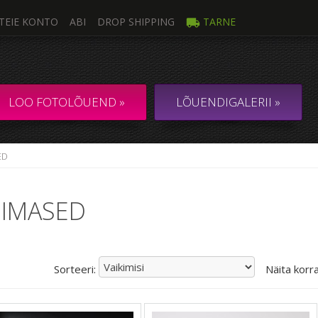
TEIE KONTO
ABI
DROP SHIPPING
TARNE
LOO FOTOLÕUEND »
LÕUENDIGALERII »
ED
IIMASED
Sorteeri:
Näita korr