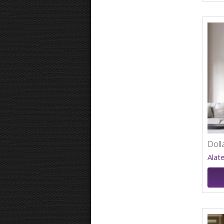
Doll
Alat