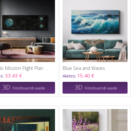
Apollo Mission Flight Plan 1967
Blue Sea and Waves
33.43 €
15.40 €
es:
Alates:
3D
3D
Fotolõuendi vaade
Fotolõuendi vaade