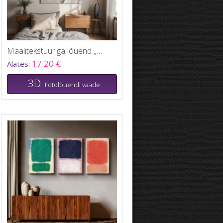
Maalitekstuuriga lõuend „Must-valge“
17.20 €
Alates:
3D
Fotolõuendi vaade