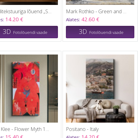
Maalitekstuuriga lõuend „Sinised lained“
Mark Rothko - Green and Blue multi panel canvas
14.20 €
42.60 €
es:
Alates:
3D
3D
Fotolõuendi vaade
Fotolõuendi vaade
Paul Klee - Flower Myth 1918
Positano - Italy
15.40 €
14.20 €
es:
Alates: