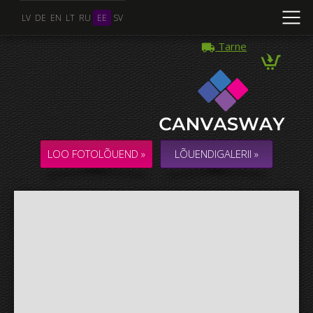
LV
DE
EN
LT
RU
EE
SV
Tarne
Mitu Foto
KOLLAAŽ / KOMPOSITSIOON mitmest Fotost
LOO FOTOLÕUEND »
LÕUENDIGALERII »