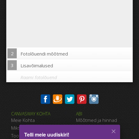
2
Fotolõuendi mõõtmed
3
Lisavõimalused
Raami fotolõuend
Trükkida pilt fotolõuendi äärtele:
CANVASWAY KOHTA
ABI
Jah
Ei
Meie Kohta
Mõõtmed ja hinnad
Kaugus piltide vahel:
Miks CanvasWAY
Maksevõimalused
Telli meie uudiskiri!
Toote Kvaliteet
Tarnimise viisid