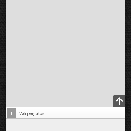
1
Vali paigutus
Lae pilt üles