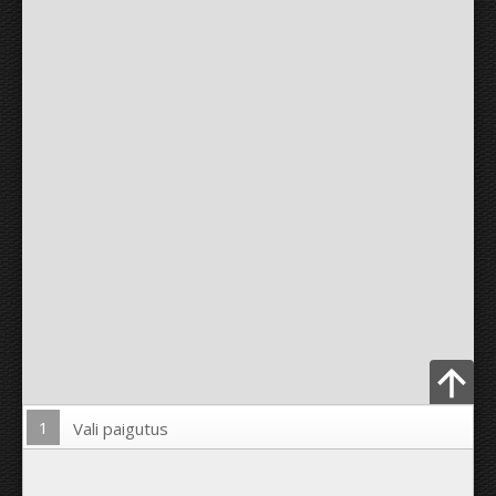
1
Vali paigutus
Lae pilt üles