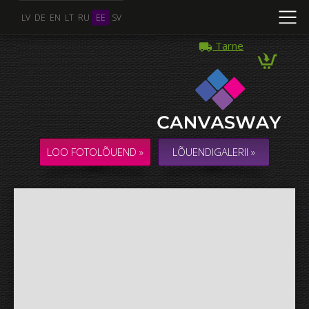
LV
DE
EN
LT
RU
EE
SV
Tarne
Mitu Foto
KOLLAAŽ / KOMPOSITSIOON mitmest Fotost
LOO FOTOLÕUEND »
LÕUENDIGALERII »