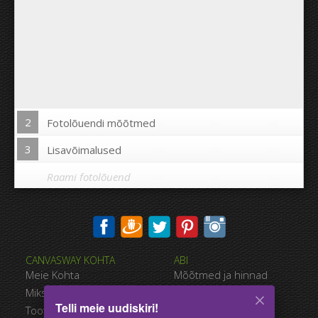
2
Fotolõuendi mõõtmed
3
Lisavõimalused
Raami fotolõuend
Trükkida pilt fotolõuendi äärtele:
CANVASWAY KOHTA
ABI
Jah
Ei
Meie Kohta
Mõõtmed ja hinnad
Kaugus piltide vahel:
Miks CanvasWAY
Maksevõimalused
Telli meie uudiskiri!
Toote Kvaliteet
Tarnimise viisid