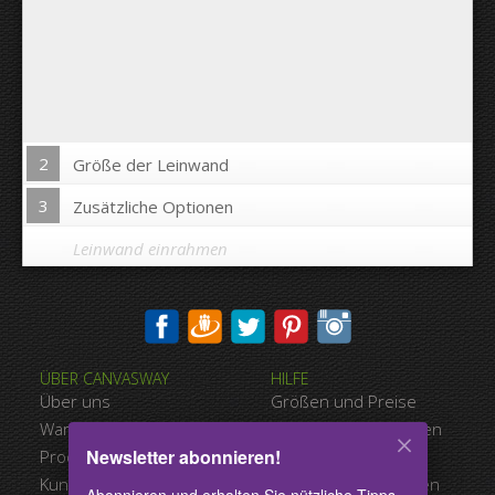
2
Größe der Leinwand
3
Zusätzliche Optionen
Leinwand einrahmen
Bild auf Leinwandkanten drucken:
ÜBER CANVASWAY
HILFE
Ja
Nein
Über uns
Größen und Preise
Abstand zwischen den Bildern:
Warum Canvasway.com
Zahlungsmöglichkeiten
Newsletter abonnieren!
Produktqualität
Versandart
Abstand bis zum Rand:
Kundenreferenzen
Nutzungsbedingungen
Abonnieren und erhalten Sie nützliche Tipps,