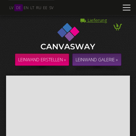
LV
DE
EN
LT
RU
EE
SV
Lieferung
Mehrere Fotos
COLLAGE / KOMPOSITION aus mehreren Fotos
LEINWAND ERSTELLEN »
LEINWAND GALERIE »