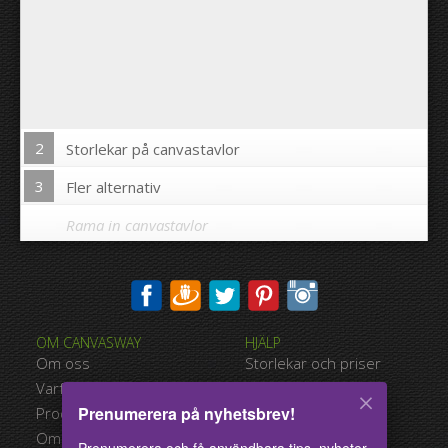
2
Storlekar på canvastavlor
3
Fler alternativ
Rama in canvastavlor
Skriva ut bilden på kanterna av din canvastavla:
OM CANVASWAY
HJÄLP
Ja
Nej
Om oss
Storlekar och priser
Avstånd mellan bilderna:
Varför Canvasway.com
Betalningsalternativ
Prenumerera på nyhetsbrev!
Produktkvalitet
Typer av leverans
Avstånd till kanterna:
Omdömen
Användarvillkor
Prenumerera och få användbara tips, nyheter