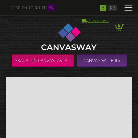
€
KR
LV
DE
EN
LT
RU
EE
SV
Leverans
Flera Foton
COLLAGE / KOMPOSITION med flera foton
SKAPA DIN CANVASTAVLA »
CANVASGALLERI »