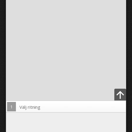
1
Välj ritning
Ladda upp foto