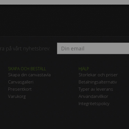
a på vårt nyhetsbrev:
SKAPA OCH BESTÄLL
HJÄLP
Skapa din canvastavla
Storlekar och priser
Canvasgalleri
Betalningsalternativ
Presentkort
Typer av leverans
Varukorg
Användarvillkor
Integritetspolicy