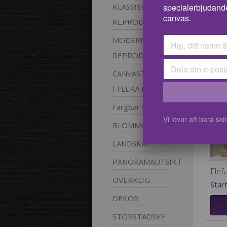
specialerbjudand
KLASSISKA
canvas.
REPRODUKTIONER
MODERNA
REPRODUKTIONER
CANVASTAVLOR
I FLERA
DELAR
Färgbar
Stavlor
Vi lovar att bara s
BLOMMOR
LANDSKAP
PANORAMAUTSIKT
Elef
OVERKLIG
Star
DEKOR
STORSTADSVY