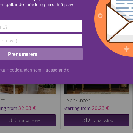
en gällande inredning med hjälp av
Sort By:
Sh
Prenumerera
kicka meddelanden som intresserar dig
ant
Lejonkungen
32.03 €
20.23 €
ting from
Starting from
3D
3D
canvas view
canvas view