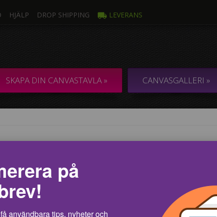
O
HJÄLP
DROP SHIPPING
LEVERANS
SKAPA DIN CANVASTAVLA »
CANVASGALLERI »
VART OCH VITT
erera på
och Yang, svart och vitt, gott och ont – canvastavlor i gråskala är en ut
brev!
er. Canvastavlor skapar konstnärliga känslor i ditt hem vilket bidrar till di
gners tycker att gråskala är ett effektivt sätt att dekorera ljusa väggar.
få användbara tips, nyheter och