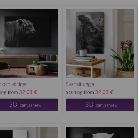
 och vit tiger
Svartvit uggla
32.03 €
32.03 €
ting from
Starting from
3D
3D
canvas view
canvas view