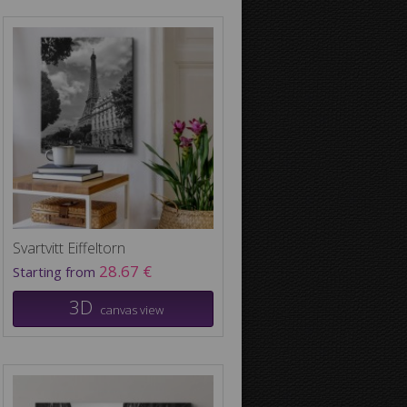
Svartvitt Eiffeltorn
28.67 €
Starting from
3D
canvas view