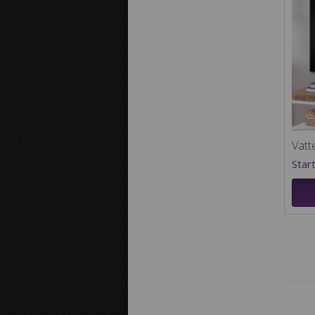
Vatt
Star