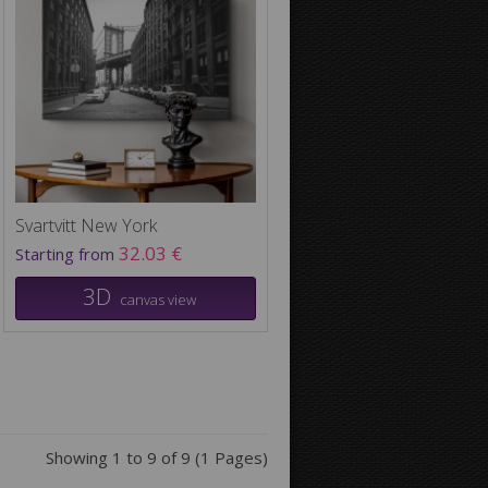
Svartvitt New York
32.03 €
Starting from
3D
canvas view
Showing 1 to 9 of 9 (1 Pages)