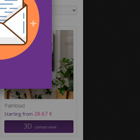
ow:
Palmblad
28.67 €
Starting from
3D
canvas view