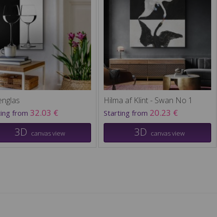
englas
Hilma af Klint - Swan No 1
32.03 €
20.23 €
ting from
Starting from
3D
3D
canvas view
canvas view