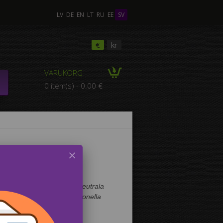
LV
DE
EN
LT
RU
EE
SV
€
kr
VARUKORG
0 item(s) - 0.00 €
märk lösning om du gillar neutrala 
n individuella stil. Professionella 