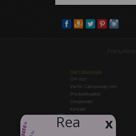
Prenumerer
OM CANVASWAY
Om oss
Varför Canvasway.com
Produktkvalitet
Omdömen
Kontakt
​Rea
text_business
x