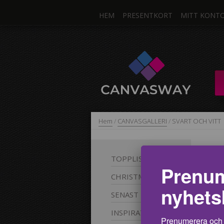
HEM
PRESENTKORT
MITT KONT
Hem
/
CANVASGALLERI
/
SVART OCH VITT
S
TOPPLISTAN
Prenum
CHRISTMAS
Yin 
nyhets
SENAST
färg
desi
INSPIRATION
Prenumerera och 