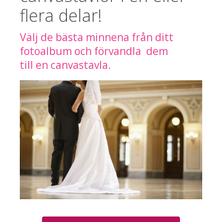
flera delar!
Välj de bästa minnena från ditt
fotoalbum och förvandla dem
till en canvastavla.