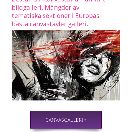
bildgalleri. Mängder av
tematiska sektioner i Europas
bästa canvastavler galleri.
CANVASGALLERI »