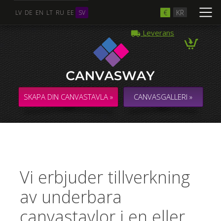
€
KR
LV
DE
EN
LT
RU
EE
SV
Leverans
SKAPA DIN CANVASTAVLA »
CANVASGALLERI »
Vi erbjuder tillverkning
av underbara
canvastavlor i en eller