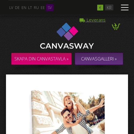
€
KR
LV
DE
EN
LT
RU
EE
SV
Leverans
SKAPA DIN CANVASTAVLA »
CANVASGALLERI »