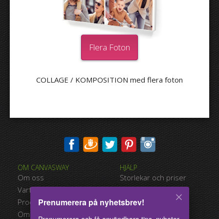
Flera Foton
2
Storlekar på canvastavlor
COLLAGE / KOMPOSITION med flera foton
3
Fler alternativ
Rama in canvastavlor
Skriva ut bilden på kanterna av din canvastavla:
OM CANVASWAY
HJÄLP
Ja
Nej
Om oss
Storlekar och priser
Avstånd mellan bilderna:
Varför Canvasway.com
Betalningsalternativ
Prenumerera på nyhetsbrev!
Produktkvalitet
Typer av leverans
Avstånd till kanterna:
Omdömen
Användarvillkor
Prenumerera och få användbara tips, nyheter