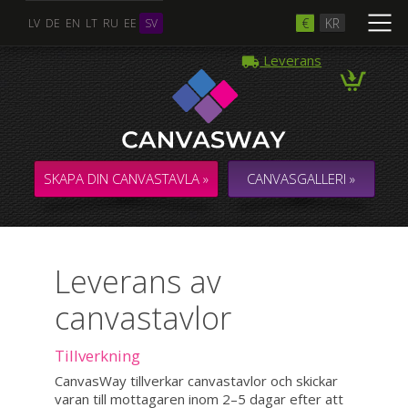
€
KR
LV
DE
EN
LT
RU
EE
SV
Leverans
SKAPA DIN CANVASTAVLA »
CANVASGALLERI »
Leverans av
canvastavlor
Tillverkning
CanvasWay tillverkar canvastavlor och skickar
varan till mottagaren inom 2–5 dagar efter att