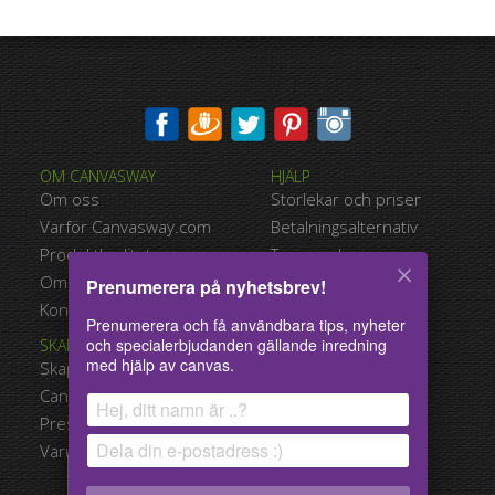
OM CANVASWAY
HJÄLP
Om oss
Storlekar och priser
Varför Canvasway.com
Betalningsalternativ
Produktkvalitet
Typer av leverans
Omdömen
Användarvillkor
Prenumerera på nyhetsbrev!
Kontakt
Integritetspolicy
Prenumerera och få användbara tips, nyheter
och specialerbjudanden gällande inredning
SKAPA OCH BESTÄLL
MITT KONTO
med hjälp av canvas.
Skapa din canvastavla
Mitt konto
Canvasgalleri
Registrera dig
Presentkort
​Rea
x
Varukorg