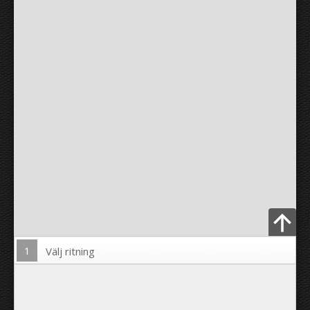
1
Välj ritning
Ladda upp foto