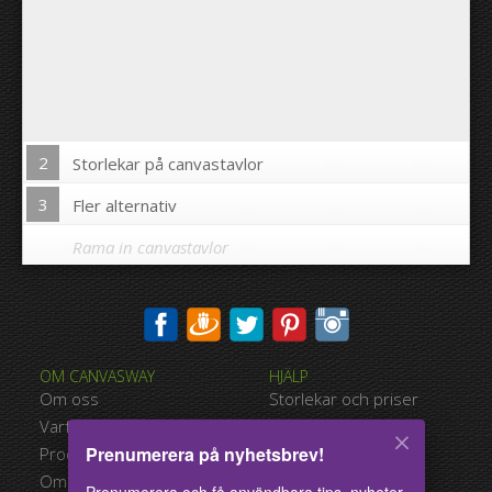
2
Storlekar på canvastavlor
3
Fler alternativ
Rama in canvastavlor
Skriva ut bilden på kanterna av din canvastavla:
OM CANVASWAY
HJÄLP
Ja
Nej
Om oss
Storlekar och priser
Avstånd mellan bilderna:
Varför Canvasway.com
Betalningsalternativ
Prenumerera på nyhetsbrev!
Produktkvalitet
Typer av leverans
Avstånd till kanterna:
Omdömen
Användarvillkor
Prenumerera och få användbara tips, nyheter