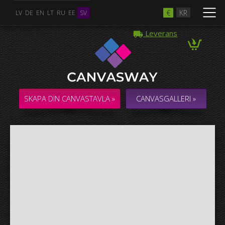
€
KR
LV
DE
EN
LT
RU
EE
SV
Leverans
Flera Foton
COLLAGE / KOMPOSITION med flera foton
SKAPA DIN CANVASTAVLA »
CANVASGALLERI »