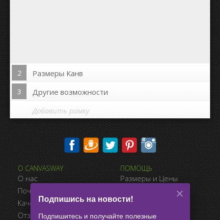
2
Размеры Канв
3
Другие возможности
Добавить рамку
Печать на сторонах канвы:
О CANVASWAY
ПОМОЩЬ
Да
Нет
О нас
Размеры и Цены
Расстояние между фото:
Почему CanvasWay.com
Виды Оплаты
Подпишись на новости!
Качество Продукта
Доставка
Расстояние до краёв:
Отзывы Клиентов
Условия Продажи
Подпишитесь и получайте полезные