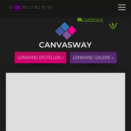
LV
DE
EN
LT
RU
EE
SV
Lieferung
Mehrere Fotos
COLLAGE / KOMPOSITION aus mehreren Fotos
LEINWAND ERSTELLEN »
LEINWAND GALERIE »