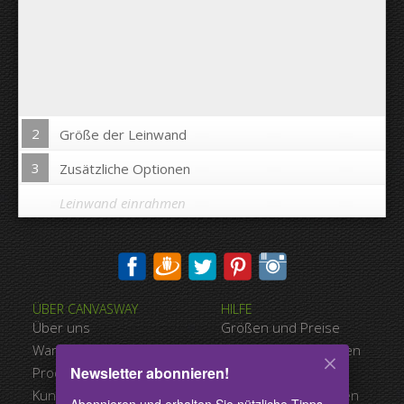
2
Größe der Leinwand
3
Zusätzliche Optionen
Leinwand einrahmen
Bild auf Leinwandkanten drucken:
ÜBER CANVASWAY
HILFE
Ja
Nein
Über uns
Größen und Preise
Abstand zwischen den Bildern:
Warum Canvasway.com
Zahlungsmöglichkeiten
Newsletter abonnieren!
Produktqualität
Versandart
Abstand bis zum Rand:
Kundenreferenzen
Nutzungsbedingungen
Abonnieren und erhalten Sie nützliche Tipps,