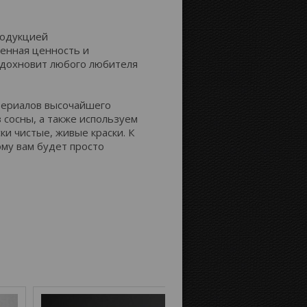
Расстояние до краёв:
родукцией
енная ценность и
вдохновит любого любителя
Картинка на сторонах канвы:
атериалов высочайшего
з сосны, а также используем
ки чистые, живые краски. К
му вам будет просто
Отобразить
Продолжение
зеркально
картинки
Цвет фона: