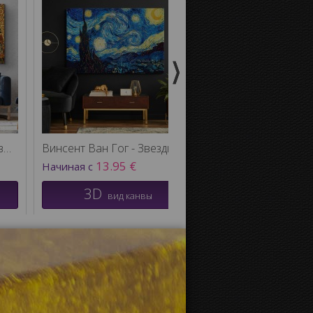
Густав Климт - Древо жизни
Винсент Ван Гог - Звездную ночь
13.95 €
13.50 €
Начиная с
Начиная с
3D
3D
вид канвы
вид кан