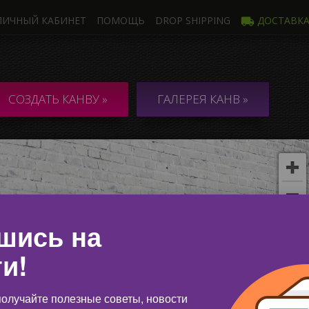
ЛИЧНЫЙ КАБИНЕТ
ПОМОЩЬ
DROP SHIPPING
ДОСТАВК
Фото
Неско
НВА из 1 Фото
КОЛЛАЖ / 
СОЗДАТЬ КАНВУ »
ГАЛЕРЕЯ КАНВ »
неско
шись на
и!
олучайте полезные советы, новости