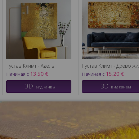
Густав Климт - Адель
13.50 €
15.20 €
Начиная с
Начиная с
3D
3D
вид канвы
вид канвы