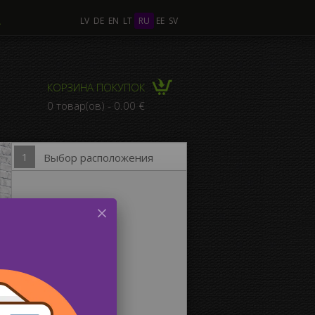
А
LV
DE
EN
LT
RU
EE
SV
лько Фото
КОРЗИНА ПОКУПОК
КОМПОЗИЦИЯ из
0 товар(ов) - 0.00 €
льких Фото
1
Выбор расположения