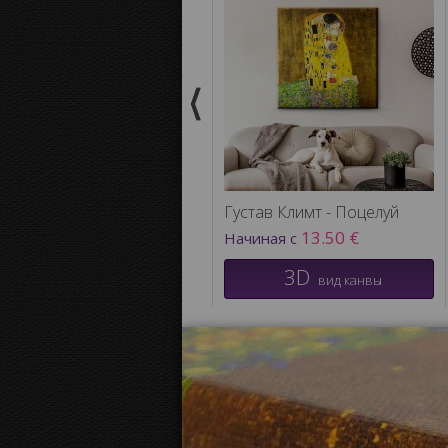
Густав Климт - Поцелуй
13.50 €
Начиная с
3D
вид канвы