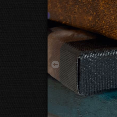
Edward Hopper - Nighthawks 1942
15.20 €
Начиная с
3D
вид канвы