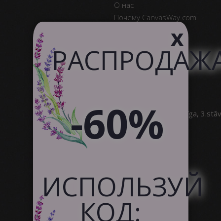
О нас
Почему CanvasWay.com
x
Качество Продукта
Отзывы Клиентов
РАСПРОДАЖ
Служба поддержки
Сотрудничество
-60%
SIA Canvas WAY
Brīvības gatve 323, Rīga, 3.stā
info@canvasway.com
+371 27071150
ИСПОЛЬЗУЙ
КОД: