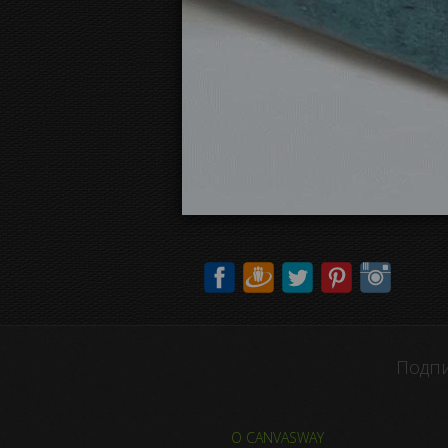
Подпи
О CANVASWAY