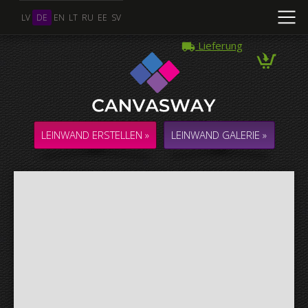
LV
DE
EN
LT
RU
EE
SV
Lieferung
Mehrere Fotos
COLLAGE / KOMPOSITION aus mehreren Fotos
LEINWAND ERSTELLEN »
LEINWAND GALERIE »