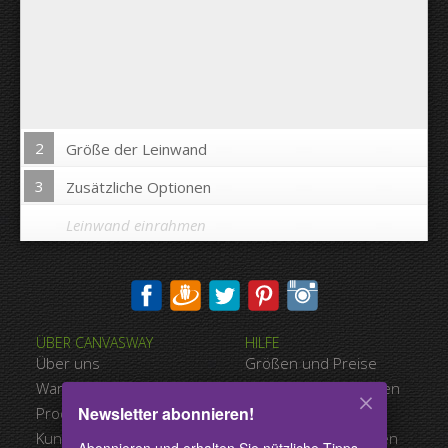
2
Größe der Leinwand
3
Zusätzliche Optionen
Leinwand einrahmen
Bild auf Leinwandkanten drucken:
ÜBER CANVASWAY
HILFE
Ja
Nein
Über uns
Größen und Preise
Abstand zwischen den Bildern:
Warum Canvasway.com
Zahlungsmöglichkeiten
Newsletter abonnieren!
Produktqualität
Versandart
Abstand bis zum Rand:
Kundenreferenzen
Nutzungsbedingungen
Abonnieren und erhalten Sie nützliche Tipps,