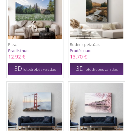
Pieva
Rudens peizažas
Pradėti nuo:
Pradėti nuo:
12.92 €
13.70 €
3D
3D
fotodrobės vaizdas
fotodrobės vaizdas