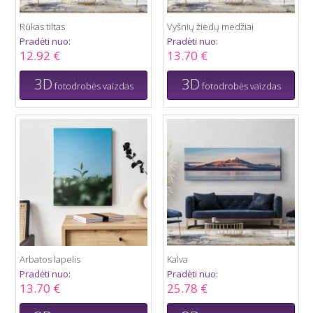
Rūkas tiltas
Vyšnių žiedų medžiai
Pradėti nuo:
Pradėti nuo:
12.92 €
13.70 €
3D
3D
fotodrobės vaizdas
fotodrobės vaizdas
Arbatos lapelis
Kalva
Pradėti nuo:
Pradėti nuo:
13.70 €
25.78 €