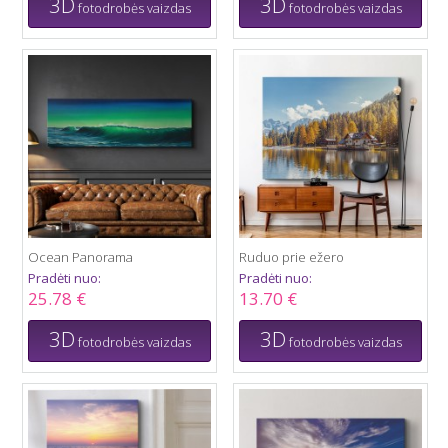
3D
3D
fotodrobės vaizdas
fotodrobės vaizdas
Ocean Panorama
Ruduo prie ežero
Pradėti nuo:
Pradėti nuo:
25.78 €
13.70 €
3D
3D
fotodrobės vaizdas
fotodrobės vaizdas