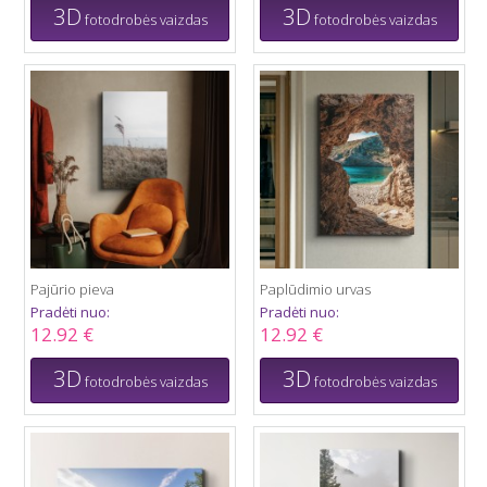
3D
3D
fotodrobės vaizdas
fotodrobės vaizdas
Pajūrio pieva
Paplūdimio urvas
Pradėti nuo:
Pradėti nuo:
12.92 €
12.92 €
3D
3D
fotodrobės vaizdas
fotodrobės vaizdas