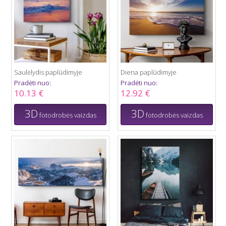
Saulėlydis paplūdimyje
Diena paplūdimyje
Pradėti nuo:
Pradėti nuo:
10.13 €
12.92 €
3D
3D
fotodrobės vaizdas
fotodrobės vaizdas