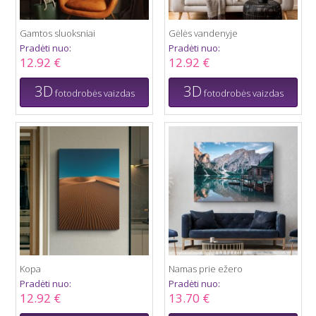
Gamtos sluoksniai
Gėlės vandenyje
Pradėti nuo:
Pradėti nuo:
12.92 €
12.92 €
3D
3D
fotodrobės vaizdas
fotodrobės vaizdas
Kopa
Namas prie ežero
Pradėti nuo:
Pradėti nuo:
12.92 €
13.70 €