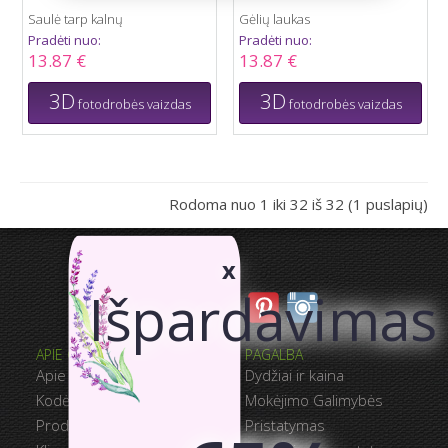
Saulė tarp kalnų
Gėlių laukas
Pradėti nuo:
Pradėti nuo:
13.87 €
13.87 €
3D
3D
fotodrobės vaizdas
fotodrobės vaizdas
Rodoma nuo 1 iki 32 iš 32 (1 puslapių)
x
Išpardavimas
APIE CANVASWAY
PAGALBA
Apie mus
Dydžiai ir kaina
Kodėl CanvasWAY
Mokėjimo Galimybės
Produkto Kokybė
Pristatymas