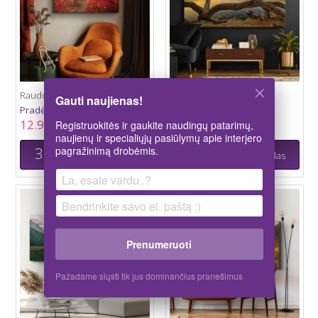
Raudonasis miškas
Pušis ant Ežero Kranto
Gauti naujienas!
Pradėti nuo:
Pradėti nuo:
12.92 €
12.92 €
Registruokitės ir gaukite naudingų patarimų,
naujienų ir specialiųjų pasiūlymų apie interjero
3D
3D
pagražinimą drobėmis.
fotodrobės vaizdas
fotodrobės vaizdas
Prenumeruoti
Pažadame siųsti tik jus dominančius pranešimus