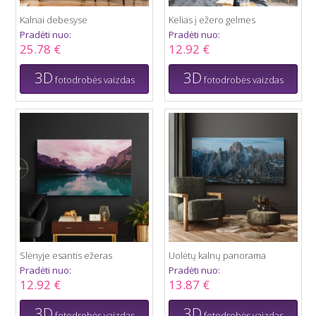
Kalnai debesyse
Kelias į ežero gelmes
Pradėti nuo:
Pradėti nuo:
25.78 €
12.92 €
3D
3D
fotodrobės vaizdas
fotodrobės vaizdas
Slėnyje esantis ežeras
Uolėtų kalnų panorama
Pradėti nuo:
Pradėti nuo:
12.92 €
13.87 €
3D
3D
fotodrobės vaizdas
fotodrobės vaizdas