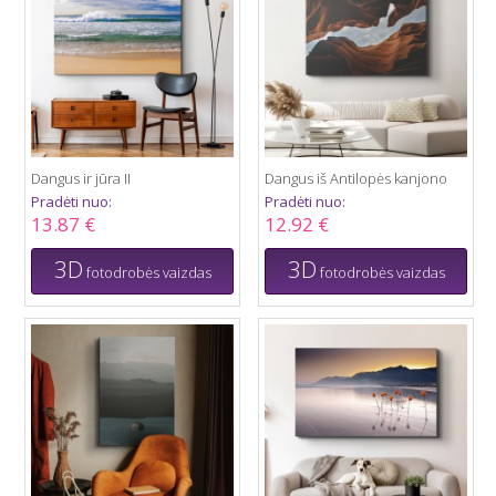
Dangus ir jūra II
Dangus iš Antilopės kanjono
Pradėti nuo:
Pradėti nuo:
13.87 €
12.92 €
3D
3D
fotodrobės vaizdas
fotodrobės vaizdas