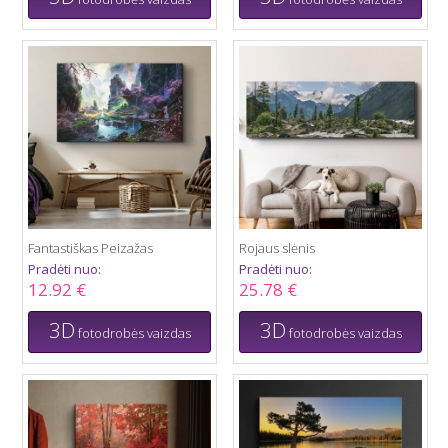
Fantastiškas Peizažas
Rojaus slėnis
Pradėti nuo:
Pradėti nuo:
12.92 €
25.78 €
3D
3D
fotodrobės vaizdas
fotodrobės vaizdas