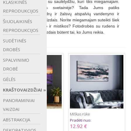
KLASIKINĖS
Rinkitės fotodrobę su saulėlydžiu, kuri tiks miegamajam. 
Norite egzotiškos svetainėje? Tada Jums patiks 
REPRODUKCIJOS
fotodrobės su žydrų ir žalsvų atspalvių vandenyno ir 
šviesaus smėlio vaizdais. Norite miegamajam suteikti šiek 
ŠIUOLAIKINĖS
tiek paslaptingumo ir mistikos? Fotodrobės su rudens ir 
REPRODUKCIJOS
žiemos gamtos vaizdais būtent tai, ko Jums reikia.
SUDĖTINĖS
DROBĖS
SPALVINIMO
DROBĖ
GĖLĖS
KRAŠTOVAIZDŽIAI
PANORAMINIAI
VAIZDAI
Levandų laukas 5
Miškas rūke
ABSTRAKCIJA
Pradėti nuo:
Pradėti nuo:
13.87 €
12.92 €
DEKORATYVIOS