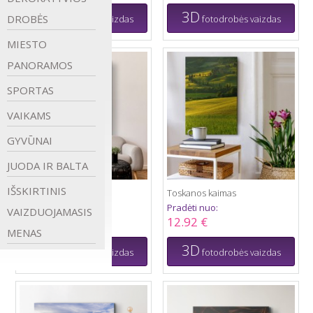
3D
3D
DROBĖS
fotodrobės vaizdas
fotodrobės vaizdas
MIESTO
PANORAMOS
SPORTAS
VAIKAMS
GYVŪNAI
JUODA IR
BALTA
IŠSKIRTINIS
Positano - Italy
Toskanos kaimas
Pradėti nuo:
Pradėti nuo:
VAIZDUOJAMASIS
12.92 €
12.92 €
MENAS
3D
3D
fotodrobės vaizdas
fotodrobės vaizdas